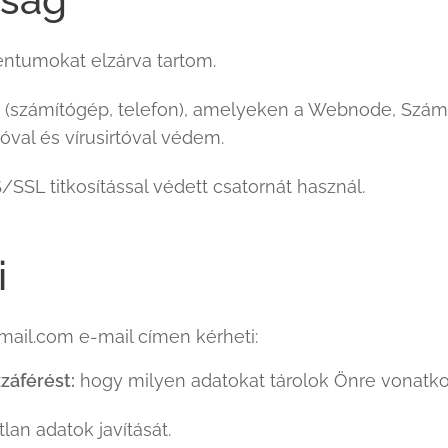
ntumokat elzárva tartom.
et (számítógép, telefon), amelyeken a Webnode, Szám
óval és vírusirtóval védem.
SL titkosítással védett csatornát használ.
i
ail.com e-mail címen kérheti:
záférést:
hogy milyen adatokat tárolok Önre vonatko
lan adatok javítását.