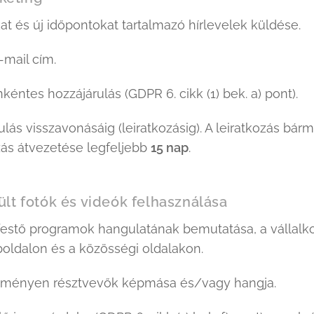
t és új időpontokat tartalmazó hírlevelek küldése.
-mail cím.
nkéntes hozzájárulás (GDPR 6. cikk (1) bek. a) pont).
ulás visszavonásáig (leiratkozásig). A leiratkozás b
zás átvezetése legfeljebb
15 nap
.
lt fotók és videók felhasználása
estő programok hangulatának bemutatása, a vállalko
oldalon és a közösségi oldalakon.
ményen résztvevők képmása és/vagy hangja.