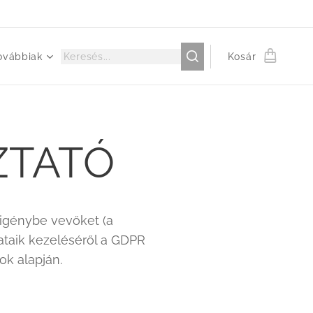
ovábbiak
Kosár
ZTATÓ
 igénybe vevőket (a
ataik kezeléséről a GDPR
ok alapján.