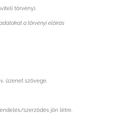
iteli törvény).
adatokat a törvényi előírás
v, üzenet szövege.
rendelés/szerződés jön létre.