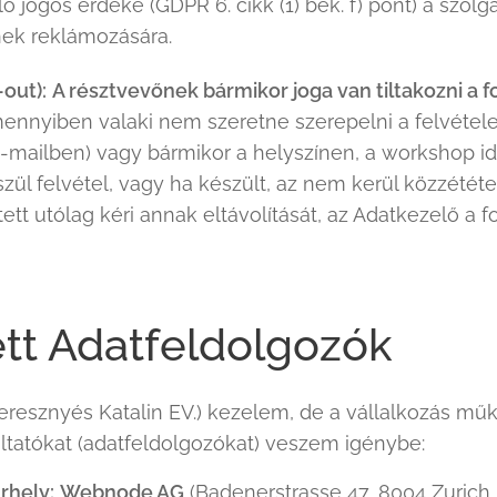
 jogos érdeke (GDPR 6. cikk (1) bek. f) pont) a szol
ek reklámozására.
-out):
A résztvevőnek bármikor joga van tiltakozni a 
nnyiben valaki nem szeretne szerepelni a felvételek
-mailben) vagy bármikor a helyszínen, a workshop ide
ül felvétel, vagy ha készült, az nem kerül közzétét
ett utólag kéri annak eltávolítását, az Adatkezelő a f
ett Adatfeldolgozók
seresznyés Katalin EV.) kezelem, de a vállalkozás mű
ltatókat (adatfeldolgozókat) veszem igénybe:
rhely:
Webnode AG
(Badenerstrasse 47, 8004 Zurich,