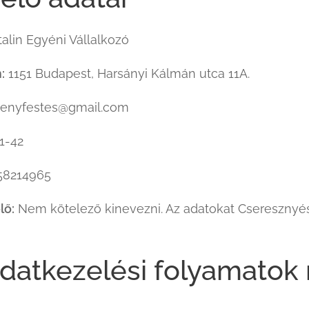
lin Egyéni Vállalkozó
:
1151 Budapest, Harsányi Kálmán utca 11A.
menyfestes@gmail.com
1-42
8214965
lő:
Nem kötelező kinevezni. Az adatokat Cseresznyés 
adatkezelési folyamatok 