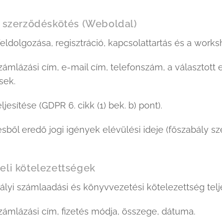
s szerződéskötés (Weboldal)
eldolgozása, regisztráció, kapcsolattartás és a wor
ámlázási cím, e-mail cím, telefonszám, a választott
sek.
jesítése (GDPR 6. cikk (1) bek. b) pont).
sből eredő jogi igények elévülési ideje (főszabály sz
eli kötelezettségek
lyi számlaadási és könyvvezetési kötelezettség telje
ámlázási cím, fizetés módja, összege, dátuma.