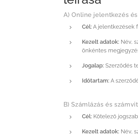
A) Online jelentkezés é
Cél:
A jelentkezések f
Kezelt adatok:
Név, sz
önkéntes megjegyzé
Jogalap:
Szerződés tel
Időtartam:
A szerződé
B) Számlázás és számvit
Cél:
Kötelező jogszabá
Kezelt adatok:
Név, sz