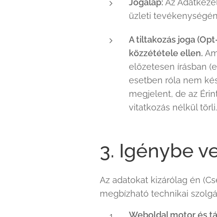
Jogalap:
Az Adatkezelő
üzleti tevékenységén
A tiltakozás joga (Opt
közzététele ellen.
Ame
előzetesen írásban (e
esetben róla nem kész
megjelent, de az Érint
vitatkozás nélkül törli.
3. Igénybe v
Az adatokat kizárólag én (C
megbízható technikai szolgá
Weboldal motor és tá