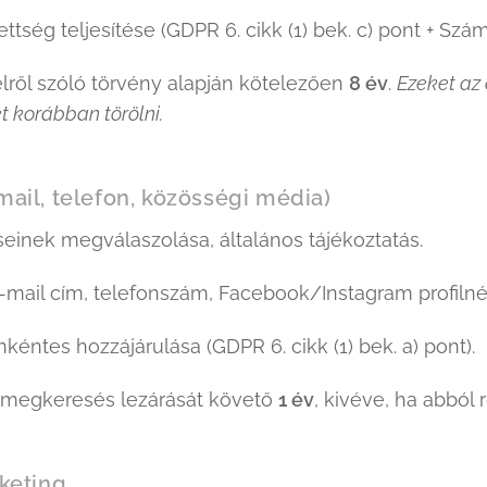
ttség teljesítése (GDPR 6. cikk (1) bek. c) pont + Számv
lről szóló törvény alapján kötelezően
8 év
.
Ezeket az 
t korábban törölni.
mail, telefon, közösségi média)
einek megválaszolása, általános tájékoztatás.
-mail cím, telefonszám, Facebook/Instagram profilné
nkéntes hozzájárulása (GDPR 6. cikk (1) bek. a) pont).
 megkeresés lezárását követő
1 év
, kivéve, ha abból 
rketing