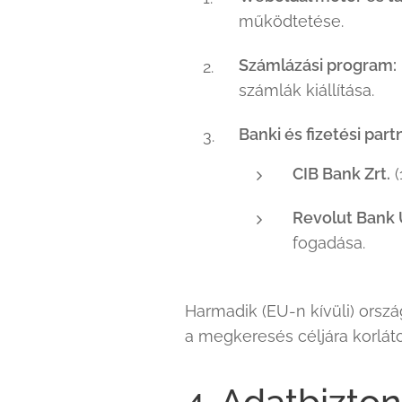
működtetése.
Számlázási program:
számlák kiállítása.
Banki és fizetési part
CIB Bank Zrt.
(
Revolut Bank
fogadása.
Harmadik (EU-n kívüli) orsz
a megkeresés céljára korláto
4. Adatbizto