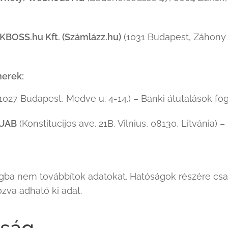
KBOSS.hu Kft. (Számlázz.hu)
(1031 Budapest, Záhony u
nerek:
1027 Budapest, Medve u. 4-14.) – Banki átutalások fo
 UAB
(Konstitucijos ave. 21B, Vilnius, 08130, Litvánia) 
ágba nem továbbítok adatokat. Hatóságok részére csa
zva adható ki adat.
nság