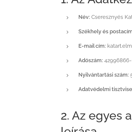
Név:
Cseresznyés Kata
Székhely és postacím
E-mail cím:
katart.el
Adószám:
42996866-
Nyilvántartási szám:
5
Adatvédelmi tisztvise
2. Az egyes 
leírása