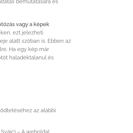
gáltatás bemutatására és
fotózás vagy a képek
en, ezt jelezheti
je alatt szóban is. Ebben az
elre. Ha egy kép már
otót haladéktalanul és
ködtetéséhez az alábbi
 Svájc) – A weboldal