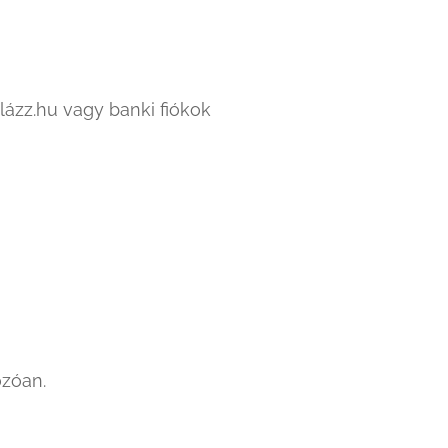
lázz.hu vagy banki fiókok
zóan.