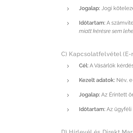
Jogalap:
Jogi köteleze
Időtartam:
A számvite
miatt kérésre sem lehe
C) Kapcsolatfelvétel (E-
Cél:
A Vásárlók kérdés
Kezelt adatok:
Név, e
Jogalap:
Az Érintett ö
Időtartam:
Az ügyféli
D) Hírlevél és Direkt Ma