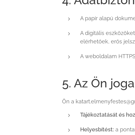
A papír alapú dokume
A digitális eszközök
elérhetőek, erős jelsz
A weboldalam HTTPS/S
5. Az Ön joga
Ön a katart.elmenyfestes@gm
Tájékoztatását és hoz
Helyesbítést:
a pontat