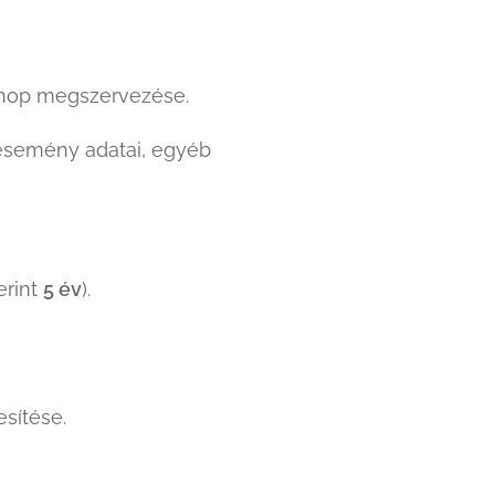
kshop megszervezése.
 esemény adatai, egyéb
erint
5 év
).
sítése.