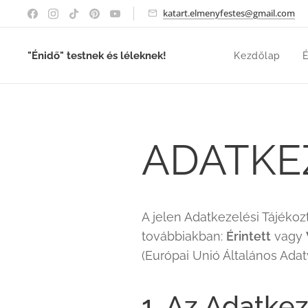
katart.elmenyfestes@gmail.com
"Énidő" testnek és léleknek!
Kezdőlap
É
ADATKE
A jelen Adatkezelési Tájékoz
továbbiakban:
Érintett
vagy
(Európai Unió Általános Ada
1. Az Adatkez