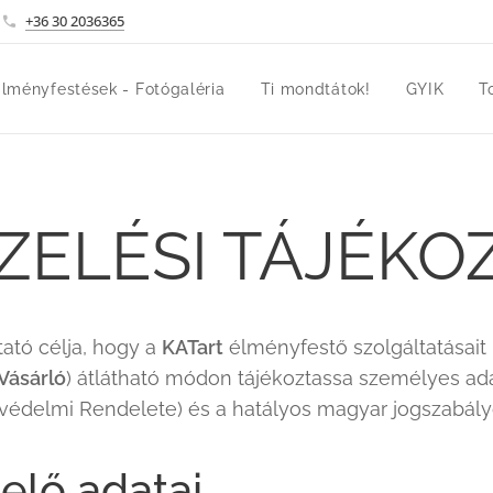
+36 30 2036365
lményfestések - Fotógaléria
Ti mondtátok!
GYIK
T
ZELÉSI TÁJÉKO
tató célja, hogy a
KATart
élményfestő szolgáltatásait
Vásárló
) átlátható módon tájékoztassa személyes ad
tvédelmi Rendelete) és a hatályos magyar jogszabály
elő adatai