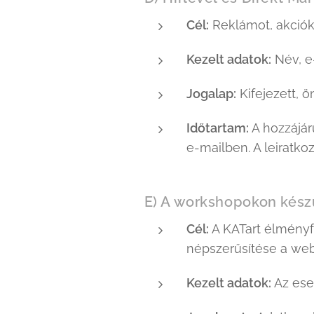
Cél:
Reklámot, akcióka
Kezelt adatok:
Név, e
Jogalap:
Kifejezett, ö
Időtartam:
A hozzájár
e-mailben. A leiratko
E) A workshopokon készü
Cél:
A KATart élményf
népszerűsítése a web
Kezelt adatok:
Az ese