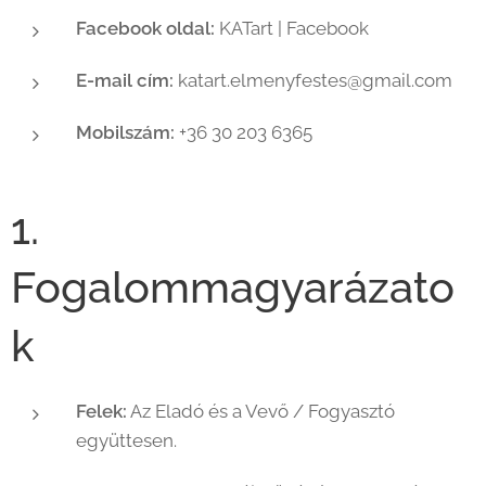
Facebook oldal:
KATart | Facebook
E-mail cím:
katart.elmenyfestes@gmail.com
Mobilszám:
+36 30 203 6365
1.
Fogalommagyarázato
k
Felek:
Az Eladó és a Vevő / Fogyasztó
együttesen.