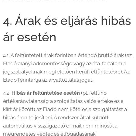
4. Árak és eljárás hibás
ár esetén
4.1. A feltüntetett árak forintban értendő bruttó árak (az
Eladó alanyi adómentessége vagy az áfa-tartalom a
jogszabályoknak megfelelően kerül feltüntetésre). Az
Eladó fenntartja az árváltoztatás jogát.
4.2.
Hibás ár feltüntetése esetén
(pl. feltűnő
értékaránytalanság a szolgáltatás valós értéke és a
kiírt ár között) az Eladó nem köteles a szolgáltatást a
hibás áron teljesíteni. A rendszer által küldött
automatikus visszaigazoló e-mail nem minősül a
megrendelés végleges elfogadásának.