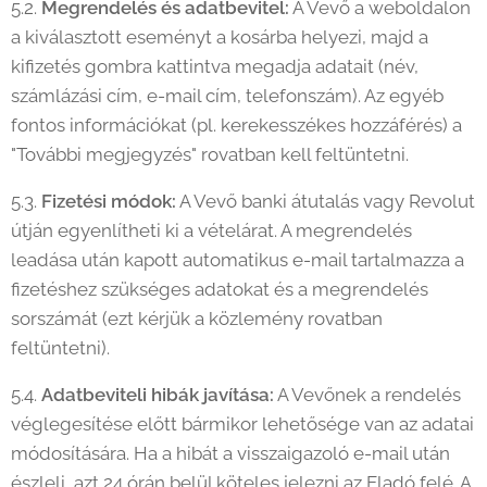
5.2.
Megrendelés és adatbevitel:
A Vevő a weboldalon
a kiválasztott eseményt a kosárba helyezi, majd a
kifizetés gombra kattintva megadja adatait (név,
számlázási cím, e-mail cím, telefonszám). Az egyéb
fontos információkat (pl. kerekesszékes hozzáférés) a
"További megjegyzés" rovatban kell feltüntetni.
5.3.
Fizetési módok:
A Vevő banki átutalás vagy Revolut
útján egyenlítheti ki a vételárat. A megrendelés
leadása után kapott automatikus e-mail tartalmazza a
fizetéshez szükséges adatokat és a megrendelés
sorszámát (ezt kérjük a közlemény rovatban
feltüntetni).
5.4.
Adatbeviteli hibák javítása:
A Vevőnek a rendelés
véglegesítése előtt bármikor lehetősége van az adatai
módosítására. Ha a hibát a visszaigazoló e-mail után
észleli, azt 24 órán belül köteles jelezni az Eladó felé. A