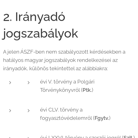
2. Irányadó
jogszabályok
A jelen ÁSZF-ben nem szabályozott kérdésekben a
hatályos magyar jogszabályok rendelkezései az
irányadók, különös tekintettel az alábbiakra:
évi V. törvény a Polgári
Törvénykönyvről (
Ptk.
)
évi CLV. törvény a
fogyasztóvédelemről (
Fgytv.
)
évi LXXVI. törvény a szerzői jogról (
Szjt.
)