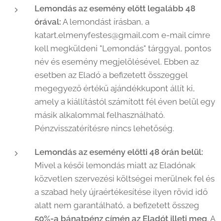
Lemondás az esemény előtt legalább 48
órával:
A lemondást írásban, a
katart.elmenyfestes@gmail.com e-mail címre
kell megküldeni "Lemondás" tárggyal, pontos
név és esemény megjelölésével. Ebben az
esetben az Eladó a befizetett összeggel
megegyező értékű ajándékkupont állít ki,
amely a kiállítástól számított fél éven belül egy
másik alkalommal felhasználható.
Pénzvisszatérítésre nincs lehetőség.
Lemondás az esemény előtti 48 órán belül:
Mivel a késői lemondás miatt az Eladónak
közvetlen szervezési költségei merülnek fel és
a szabad hely újraértékesítése ilyen rövid idő
alatt nem garantálható, a befizetett összeg
50%-a bánatpénz címén az Eladót illeti meg
. A