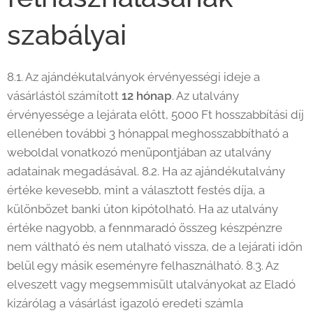
szabályai
8.1. Az ajándékutalványok érvényességi ideje a
vásárlástól számított
12 hónap
. Az utalvány
érvényessége a lejárata előtt, 5000 Ft hosszabbítási díj
ellenében további 3 hónappal meghosszabbítható a
weboldal vonatkozó menüpontjában az utalvány
adatainak megadásával. 8.2. Ha az ajándékutalvány
értéke kevesebb, mint a választott festés díja, a
különbözet banki úton kipótolható. Ha az utalvány
értéke nagyobb, a fennmaradó összeg készpénzre
nem váltható és nem utalható vissza, de a lejárati időn
belül egy másik eseményre felhasználható. 8.3. Az
elveszett vagy megsemmisült utalványokat az Eladó
kizárólag a vásárlást igazoló eredeti számla