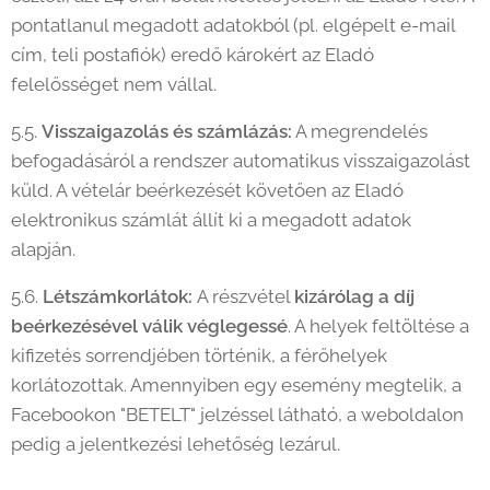
pontatlanul megadott adatokból (pl. elgépelt e-mail
cím, teli postafiók) eredő károkért az Eladó
felelősséget nem vállal.
5.5.
Visszaigazolás és számlázás:
A megrendelés
befogadásáról a rendszer automatikus visszaigazolást
küld. A vételár beérkezését követően az Eladó
elektronikus számlát állít ki a megadott adatok
alapján.
5.6.
Létszámkorlátok:
A részvétel
kizárólag a díj
beérkezésével válik véglegessé
. A helyek feltöltése a
kifizetés sorrendjében történik, a férőhelyek
korlátozottak. Amennyiben egy esemény megtelik, a
Facebookon "BETELT" jelzéssel látható, a weboldalon
pedig a jelentkezési lehetőség lezárul.