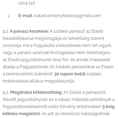
utca 11A
E-mail:
katart.elmenyfestes@gmail.com
9.1.
A panasz kezelése:
A szóbeli panaszt az Eladó
haladéktalanul megvizsgálja és lehetőség szerint
orvosolja. Ha a Fogyasztó a kezeléssel nem ért egyet,
vagy a panasz azonnali kivizsgálása nem lehetséges,
az Eladó jegyzőkönyvet vesz fel, és annak másolatát
átadja a Fogyasztónak. Az írásbeli panaszokat az Eladó
a beérkezéstől számított
30 napon belül
írásban,
indokolással ellátva megválaszolja.
9.2.
Megőrzési kötelezettség:
Az Eladó a panaszról
felvett jegyzőkönyvet és a válasz másolati példányát a
fogyasztóvédelemről szóló törvény értelmében
3 évig
köteles megőrizni
, és azt az ellenőrző hatóságoknak