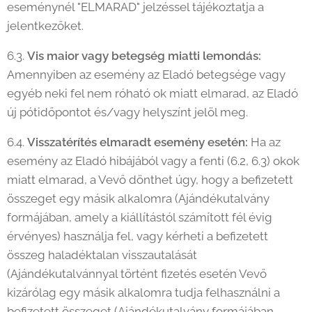
eseménynél "ELMARAD" jelzéssel tájékoztatja a
jelentkezőket.
6.3.
Vis maior vagy betegség miatti lemondás:
Amennyiben az esemény az Eladó betegsége vagy
egyéb neki fel nem róható ok miatt elmarad, az Eladó
új pótidőpontot és/vagy helyszínt jelöl meg.
6.4.
Visszatérítés elmaradt esemény esetén:
Ha az
esemény az Eladó hibájából vagy a fenti (6.2, 6.3) okok
miatt elmarad, a Vevő dönthet úgy, hogy a befizetett
összeget egy másik alkalomra (Ajándékutalvány
formájában, amely a kiállítástól számított fél évig
érvényes) használja fel, vagy kérheti a befizetett
összeg haladéktalan visszautalását
(Ajándékutalvánnyal történt fizetés esetén Vevő
kizárólag egy másik alkalomra tudja felhasználni a
befizetett összeget (Ajándékutalvány formájában,