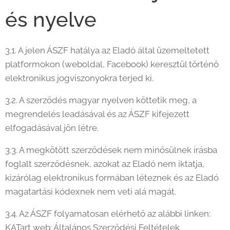
és nyelve
3.1. A jelen ÁSZF hatálya az Eladó által üzemeltetett
platformokon (weboldal, Facebook) keresztül történő
elektronikus jogviszonyokra terjed ki.
3.2. A szerződés magyar nyelven köttetik meg, a
megrendelés leadásával és az ÁSZF kifejezett
elfogadásával jön létre.
3.3. A megkötött szerződések nem minősülnek írásba
foglalt szerződésnek, azokat az Eladó nem iktatja,
kizárólag elektronikus formában léteznek és az Eladó
magatartási kódexnek nem veti alá magát.
3.4. Az ÁSZF folyamatosan elérhető az alábbi linken:
KATart web: Általános Szerződési Feltételek.