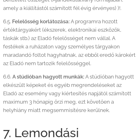
amely a kiállítástól számított fél évig érvényes) )!.
6.5.
Felelősség korlátozása:
A programra hozott
értéktárgyakért (ékszerek, elektronikai eszközök,
táskák stb.) az Eladó felelősséget nem vállal. A
festékek a ruházaton vagy személyes tárgyakon
maradandó foltot hagyhatnak, az ebből eredő károkért
az Eladó nem tartozik felelősséggel.
6.6.
A stúdióban hagyott munkák:
A stúdióban hagyott
elkészült képeket és egyéb megrendeléseket az
Eladó az esemény vagy kiértesítés napjától számított
maximum 3 hónapig őrzi meg, ezt követően a
helyhiány miatt megsemmisítésre kerülnek.
7. Lemondási