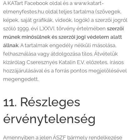
A KATart Facebook oldal és a www.katart-
elmenyfestes.hu oldal teljes tartalma (szövegek,
képek, saját grafikák, videók, logók) a szerzői jogról
szóló 1999. évi LXXVI. törvény értelmében
szerzői
műnek minősülnek és szerzői jogi védelem alatt
állnak
. A tartalmak engedély nélküli másolása,
felhasználása vagy átdolgozása tilos. Átvételük
kizárólag Cseresznyés Katalin E.V. előzetes, írásos
hozzájárulásával és a forrás pontos megjelölésével
megengedett.
11. Részleges
érvénytelenség
Amennyiben a jelen ÁSZF bármely rendelkezése