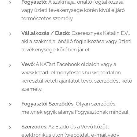
Fogyasztó:
A szakmája, önálló foglalkozása
vagy üzleti tevékenysége körén kívül eljáró
természetes személy.
Vállalkozás / Eladó:
Cseresznyés Katalin E.V.,
aki a szakmája, önálló foglalkozása vagy üzleti
tevékenysége körében jár el.
Vevő:
A KATart Facebook oldalon vagy a
www.katart-elmenyfestes.hu weboldalon
keresztül vételi ajánlatot tevő, szerződést kötő
személy.
Fogyasztói Szerződés:
Olyan szerződés,
melynek egyik alanya Fogyasztónak minősül.
Szerződés:
Az Eladó és a Vevő között
elektronikus úton (weboldal, e-mail vagy