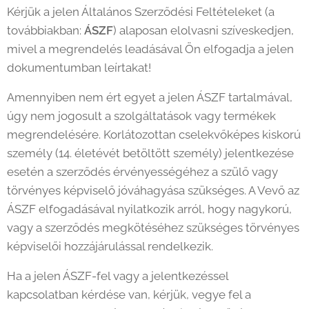
Kérjük a jelen Általános Szerződési Feltételeket (a
továbbiakban:
ÁSZF
) alaposan elolvasni szíveskedjen,
mivel a megrendelés leadásával Ön elfogadja a jelen
dokumentumban leírtakat!
Amennyiben nem ért egyet a jelen ÁSZF tartalmával,
úgy nem jogosult a szolgáltatások vagy termékek
megrendelésére. Korlátozottan cselekvőképes kiskorú
személy (14. életévét betöltött személy) jelentkezése
esetén a szerződés érvényességéhez a szülő vagy
törvényes képviselő jóváhagyása szükséges. A Vevő az
ÁSZF elfogadásával nyilatkozik arról, hogy nagykorú,
vagy a szerződés megkötéséhez szükséges törvényes
képviselői hozzájárulással rendelkezik.
Ha a jelen ÁSZF-fel vagy a jelentkezéssel
kapcsolatban kérdése van, kérjük, vegye fel a