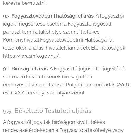
kérésre bemutatni.
9.3.
Fogyasztóvédelmi hatósági eljárás:
A fogyasztói
jogok megsértése esetén a Fogyasztó jogosult
panaszt tenni a lakóhelye szerint illetékes
Kormányhivatal Fogyasztóvédelmi Hatóságánál
(elsőfokon a járási hivatalok járnak el). Elérhetőségek:
https://jarasinfo.gov.hu/.
9.4.
Bírósági eljárás:
A Fogyasztó jogosult a jogvitából
származó követelésének bíróság előtti
érvényesítésére a Ptk. és a Polgári Perrendtartás (2016.
évi CXXX. törvény) szabályai szerint.
9.5. Békéltető Testületi eljárás
A fogyasztói jogviták bíróságon kívüli, békés
rendezése érdekében a Fogyasztó a lakóhelye vagy