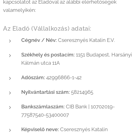
kapcsolatot az Eladóval az alábbi elérhetőségek
valamelyikén:
Az Eladó (Vállalkozás) adatai:
Cégnév / Név:
Cseresznyés Katalin E.V.
Székhely és postacím:
1151 Budapest, Harsányi
Kálmán utca 11A
Adószám:
42996866-1-42
Nyilvántartási szám:
58214965
Bankszámlaszám:
CIB Bank | 10702019-
77587540-53400007
Képviselő neve:
Cseresznyés Katalin