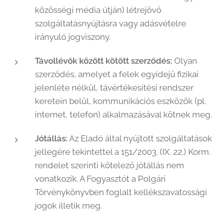
közösségi média útján) létrejövő
szolgáltatásnyújtásra vagy adásvételre
irányuló jogviszony.
Távollévők között kötött szerződés:
Olyan
szerződés, amelyet a felek egyidejű fizikai
jelenléte nélkül, távértékesítési rendszer
keretein belül, kommunikációs eszközök (pl.
internet, telefon) alkalmazásával kötnek meg.
Jótállás:
Az Eladó által nyújtott szolgáltatások
jellegére tekintettel a 151/2003. (IX. 22.) Korm.
rendelet szerinti kötelező jótállás nem
vonatkozik. A Fogyasztót a Polgári
Törvénykönyvben foglalt kellékszavatossági
jogok illetik meg.