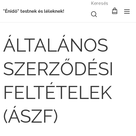
Keresés
"Énidő" testnek és léleknek!
ÁLTALÁNOS
SZERZŐDÉSI
FELTÉTELEK
(ÁSZF)