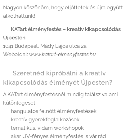
Nagyon köszönöm, hogy eljöttetek és újra együtt
alkothattunk!
📍
KATart élményfestés – kreatív kikapcsolódás
Újpesten
1041 Budapest, Mády Lajos utca 2a
Weboldal:
www.katart-elmenyfestes.hu
🌟 Szeretnéd kipróbálni a kreatív
kikapcsolódás élményét Újpesten?
A KATart élményfestésnél mindig találsz valami
különlegeset:
🎨 hangulatos felnőtt élményfestések
🌈 kreatív gyerekfoglalkozások
✨ tematikus, vidám workshopok
💡 akár UV-fényes élményfestés is vár rád