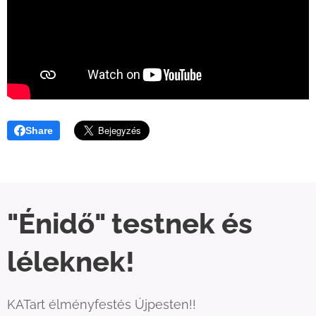
Share
"Énidő" testnek és
léleknek!
KATart élményfestés Újpesten!!