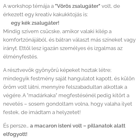
A workshop témája a
"Vörös zsalugáter"
volt, de
érkezett egy kreatív kakukktojás is:
👉
egy kék zsalugáter!
Mindig szívem csücske, amikor valaki kilép a
komfortzónájából, és bátran választ más színeket vagy
irányt. Ettől lesz igazán személyes és izgalmas az
élményfestés.
A résztvevők gyönyörű képeket hoztak létre;
mindegyik festmény saját hangulatot kapott, és külön
öröm volt látni, mennyire felszabadultan alkottak a
végére. A "madárkaka" megfestésénél pedig kitört a
nevetés – sosem gondoltam volna, hogy valaha ilyet
festek, de imádtam a helyzetet! 😄
És persze…
a macaron isteni volt – pillanatok alatt
elfogyott!
💗