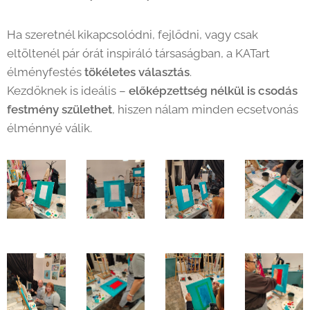
Ha szeretnél kikapcsolódni, fejlődni, vagy csak
eltöltenél pár órát inspiráló társaságban, a KATart
élményfestés
tökéletes választás
.
Kezdőknek is ideális –
előképzettség nélkül is csodás
festmény születhet
, hiszen nálam minden ecsetvonás
élménnyé válik.