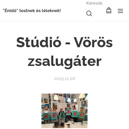
Keresés
"Énidő" testnek és léleknek!
Stúdió - Vörös
zsalugáter
2025.11.06