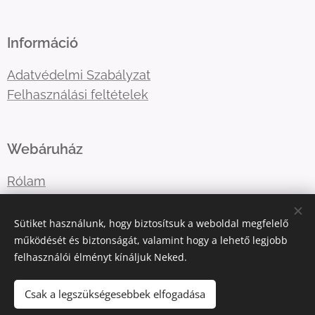
Információ
Adatvédelmi Szabályzat
Felhasználási feltételek
Webáruház
Rólam
Lépj velem kapcsolatba
Sütiket használunk, hogy biztosítsuk a weboldal megfelelő
működését és biztonságát, valamint hogy a lehető legjobb
felhasználói élményt kínáljuk Neked.
E-mail:
katart.elmenyfestes@gmail.com
Telefonszám:
+36302036365
Csak a legszükségesebbek elfogadása