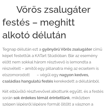
🎨 Vörös zsalugáter
festés – meghitt
alkotó délután 🎨
Tegnap délután ezt a
gyönyörű Vörös zsalugáter
című
képet festettük a KATart Stúdióban. Bár az esemény
előtt nem sokkal három résztvevő is lemondta a
részvételt – amitől egy pillanatra még az ecsetem is
elszomorodott 😢 – végül egy
nagyon kedves,
családias hangulatú festés
kerekedett a délutánból.
Két elbűvölő résztvevővel alkottunk együtt, és a festés
során
sok érdekes témát érintettünk
, miközben
szépen lépésről lépésre formát öltött a vásznon a