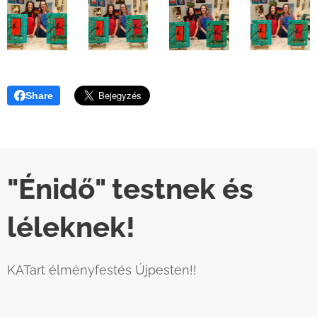
Share
"Énidő" testnek és
léleknek!
KATart élményfestés Újpesten!!