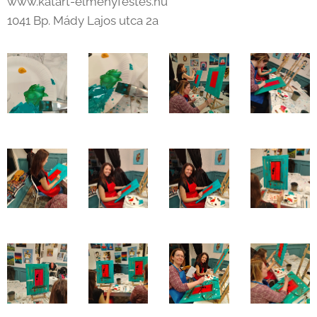
www.katart-elmenyfestes.hu
1041 Bp. Mády Lajos utca 2a