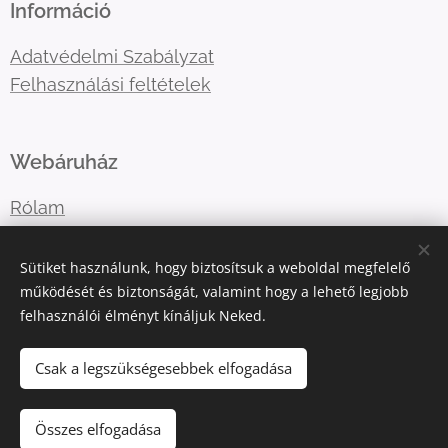
Információ
Adatvédelmi Szabályzat
Felhasználási feltételek
Webáruház
Rólam
Lépj velem kapcsolatba
Sütiket használunk, hogy biztosítsuk a weboldal megfelelő
működését és biztonságát, valamint hogy a lehető legjobb
felhasználói élményt kínáljuk Neked.
E-mail:
katart.elmenyfestes@gmail.com
Telefonszám:
+36302036365
Csak a legszükségesebbek elfogadása
Összes elfogadása
Az oldalt a
Webnode
működteti
Sütik