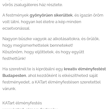
vörös zsalugáteres ház részlete.
A festmények
gyönyörűen sikerültek
, és igazán öröm
volt látni, hogyan kel életre a kép minden
ecsetvonással.
Nagyon büszke vagyok az alkotásaitokra, és örülök,
hogy megismerhettelek benneteket!
Köszönöm, hogy eljöttetek, és hogy együtt
festhettünk! 🎨
Ha szeretnél te is kipróbálni egy
kreatív élményfestést
Budapesten
, ahol kezdőként is elkészítheted saját
festményedet, a KATart élményfestésen szeretettel
várunk.
KATart élményfestés