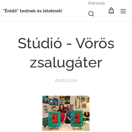
Keresés
"Énidő" testnek és léleknek!
Stúdió - Vörös
zsalugáter
2026.03.10