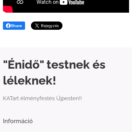
Share
"Énidő" testnek és
léleknek!
KATart élményfestés Újpesten!!
Információ