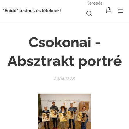
Keresés
"Énidő" testnek és léleknek!
Csokonai -
Absztrakt portré
2024.11.28