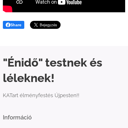
Share
"Énidő" testnek és
léleknek!
KATart élményfestés Újpesten!!
Információ