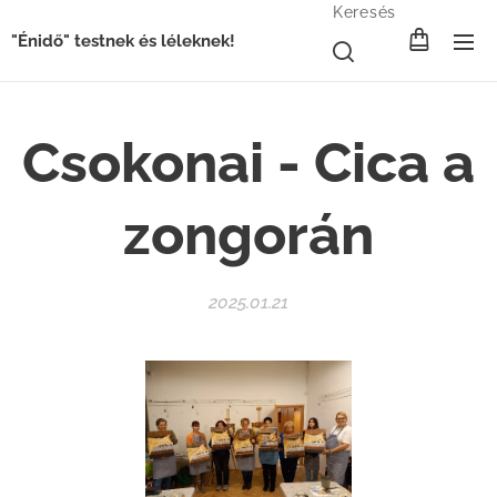
Keresés
"Énidő" testnek és léleknek!
Csokonai - Cica a
zongorán
2025.01.21