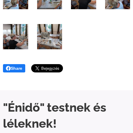
Share
"Énidő" testnek és
léleknek!