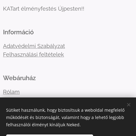
KATart élményfestés Újpesten!!
Információ
Adatvédelmi Szabályzat
Felhasználási feltételek
Webáruház
Rólam
Lépj velem kapcsolatba
Sütiket használunk, hogy biztosítsuk a weboldal megfelelő
működését és biztonságát, valamint hogy a lehető legjobb
felhasználói élményt kínáljuk Neked.
E-mail:
katart.elmenyfestes@gmail.com