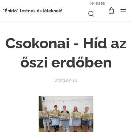
Keresés
"Énidő" testnek és léleknek!
Csokonai - Híd az
őszi erdőben
2023.09.16