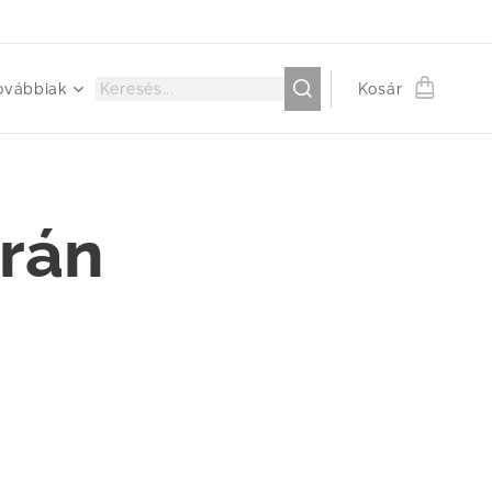
ovábbiak
Kosár
rrán