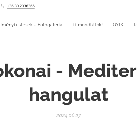
+36 30 2036365
lményfestések - Fotógaléria
Ti mondtátok!
GYIK
T
konai - Medite
hangulat
2024.06.27