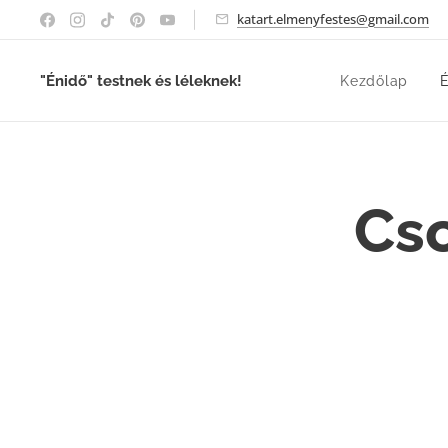
katart.elmenyfestes@gmail.com
"Énidő" testnek és léleknek!
Kezdőlap
É
Cso