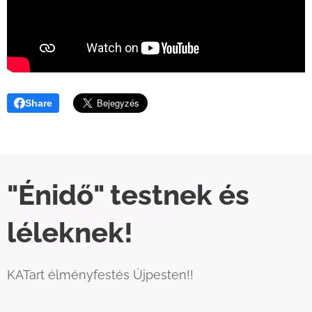
Share
"Énidő" testnek és
léleknek!
KATart élményfestés Újpesten!!