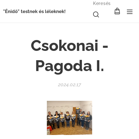
Keresés
"Énidő" testnek és léleknek!
Csokonai -
Pagoda I.
2024.02.17