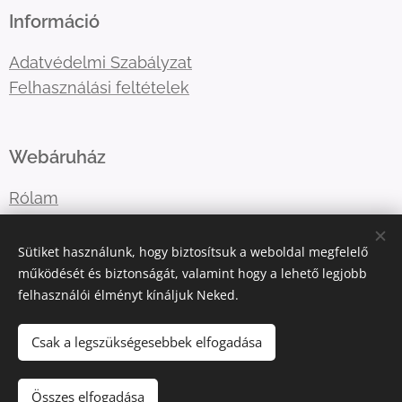
Információ
Adatvédelmi Szabályzat
Felhasználási feltételek
Webáruház
Rólam
Lépj velem kapcsolatba
Sütiket használunk, hogy biztosítsuk a weboldal megfelelő
működését és biztonságát, valamint hogy a lehető legjobb
felhasználói élményt kínáljuk Neked.
E-mail:
katart.elmenyfestes@gmail.com
Telefonszám:
+36302036365
Csak a legszükségesebbek elfogadása
Összes elfogadása