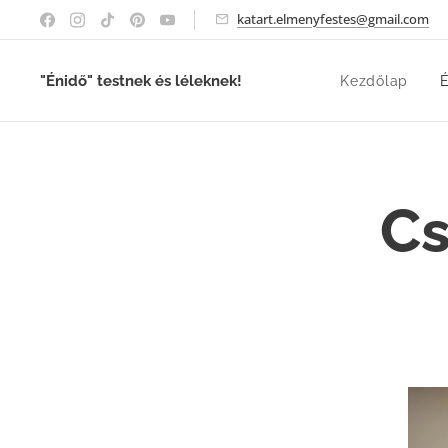
katart.elmenyfestes@gmail.com
"Énidő" testnek és léleknek!
Kezdőlap
É
Cs