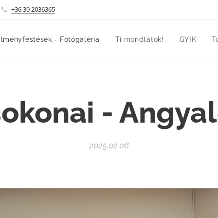
+36 30 2036365
lményfestések - Fotógaléria
Ti mondtátok!
GYIK
T
okonai - Angya
2025.02.06