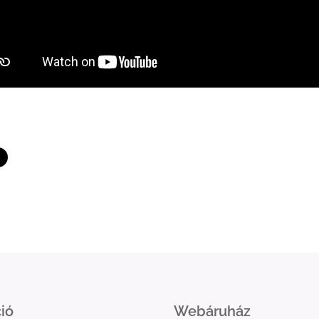
ió
Webáruház