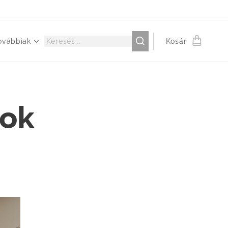
ovábbiak
Kosár
lok