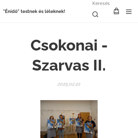
Keresés
"Énidő" testnek és léleknek!
Csokonai -
Szarvas II.
2025.02.22