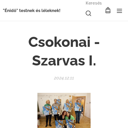
Keresés
"Énidő" testnek és léleknek!
Csokonai -
Szarvas I.
2024.12.11