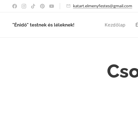
katart.elmenyfestes@gmail.com
"Énidő" testnek és léleknek!
Kezdőlap
É
Cso