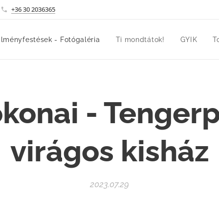
+36 30 2036365
lményfestések - Fotógaléria
Ti mondtátok!
GYIK
T
konai - Tengerp
virágos kisház
2023.07.29