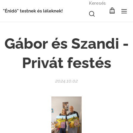
Keresés
"Énidő" testnek és léleknek!
Gábor és Szandi -
Privát festés
2024.10.02