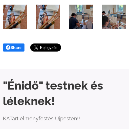
Share
"Énidő" testnek és
léleknek!
KATart élményfestés Újpesten!!