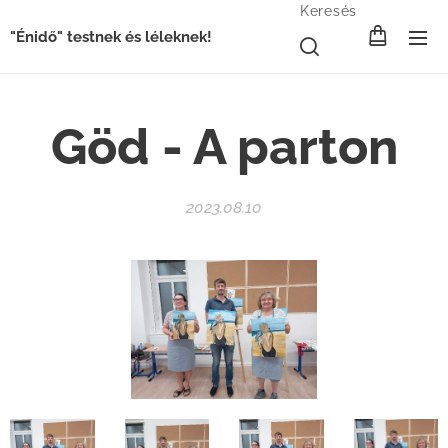
Keresés
"Énidő" testnek és léleknek!
Göd - A parton
2023.08.10