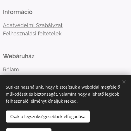
Információ
Adatvédelmi Szabályzat
Felhasználási feltételek
Webáruház
Rólam
Lépj velem kapcsolatba
Sütiket használunk, hogy biztosítsuk a weboldal megfelelő
működését és biztonságát, valamint hogy a lehető legjobb
felhasználói élményt kínáljuk Neked.
E-mail:
katart.elmenyfestes@gmail.com
Telefonszám:
+36302036365
Csak a legszükségesebbek elfogadása