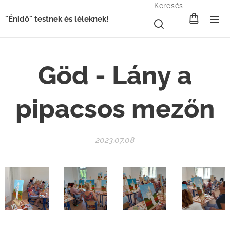
Keresés
"Énidő" testnek és léleknek!
Göd - Lány a
pipacsos mezőn
2023.07.08