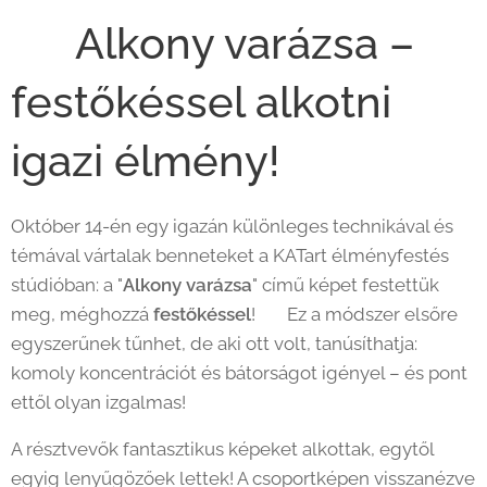
🌆 Alkony varázsa –
festőkéssel alkotni
igazi élmény!
Október 14-én egy igazán különleges technikával és
témával vártalak benneteket a KATart élményfestés
stúdióban: a "
Alkony varázsa
" című képet festettük
meg, méghozzá
festőkéssel
! 🎨 Ez a módszer elsőre
egyszerűnek tűnhet, de aki ott volt, tanúsíthatja:
komoly koncentrációt és bátorságot igényel – és pont
ettől olyan izgalmas!
A résztvevők fantasztikus képeket alkottak, egytől
egyig lenyűgözőek lettek! A csoportképen visszanézve