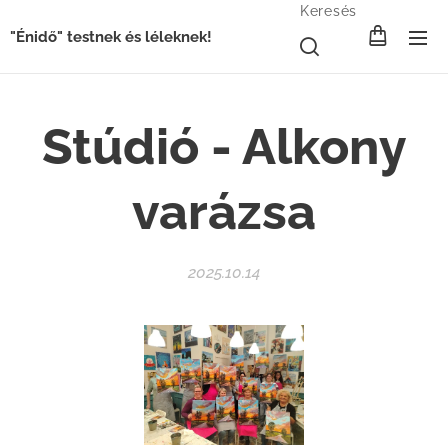
Keresés
"Énidő" testnek és léleknek!
Stúdió - Alkony
varázsa
2025.10.14