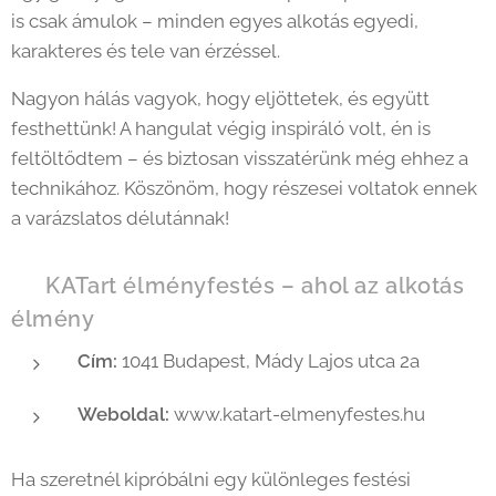
is csak ámulok – minden egyes alkotás egyedi,
karakteres és tele van érzéssel. 💫
Nagyon hálás vagyok, hogy eljöttetek, és együtt
festhettünk! A hangulat végig inspiráló volt, én is
feltöltődtem – és biztosan visszatérünk még ehhez a
technikához. Köszönöm, hogy részesei voltatok ennek
a varázslatos délutánnak! 🧡
📍 KATart élményfestés – ahol az alkotás
élmény
Cím:
1041 Budapest, Mády Lajos utca 2a
Weboldal:
www.katart-elmenyfestes.hu
Ha szeretnél kipróbálni egy különleges festési