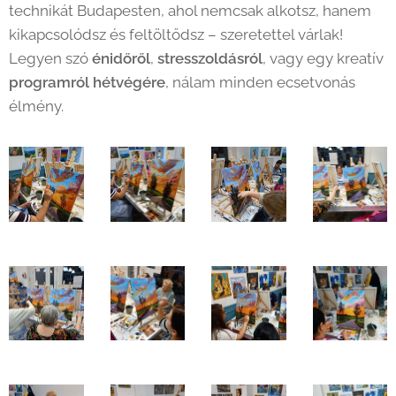
technikát Budapesten, ahol nemcsak alkotsz, hanem
kikapcsolódsz és feltöltődsz – szeretettel várlak!
Legyen szó
énidőről
,
stresszoldásról
, vagy egy kreatív
programról hétvégére
, nálam minden ecsetvonás
élmény.