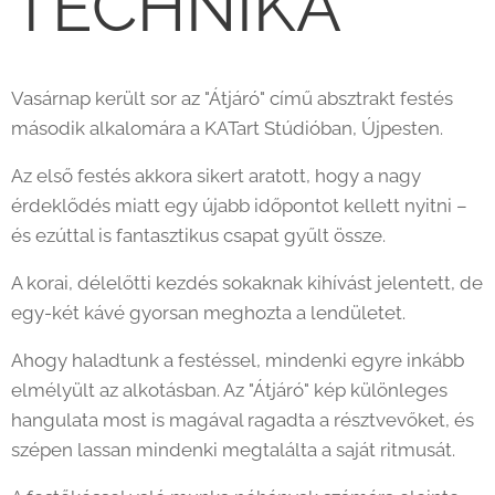
TECHNIKA ✨
Vasárnap került sor az "Átjáró" című absztrakt festés
második alkalomára a KATart Stúdióban, Újpesten.
Az első festés akkora sikert aratott, hogy a nagy
érdeklődés miatt egy újabb időpontot kellett nyitni –
és ezúttal is fantasztikus csapat gyűlt össze. 😃
A korai, délelőtti kezdés sokaknak kihívást jelentett, de
egy-két kávé gyorsan meghozta a lendületet. 😉
Ahogy haladtunk a festéssel, mindenki egyre inkább
elmélyült az alkotásban. Az "Átjáró" kép különleges
hangulata most is magával ragadta a résztvevőket, és
szépen lassan mindenki megtalálta a saját ritmusát.