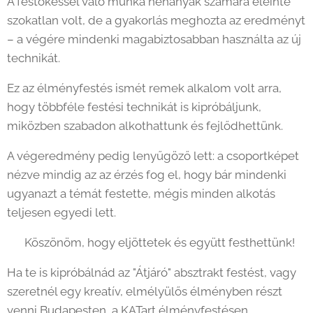
A festőkéssel való munka néhányak számára eleinte
szokatlan volt, de a gyakorlás meghozta az eredményt
– a végére mindenki magabiztosabban használta az új
technikát.
Ez az élményfestés ismét remek alkalom volt arra,
hogy többféle festési technikát is kipróbáljunk,
miközben szabadon alkothattunk és fejlődhettünk. 🎨
A végeredmény pedig lenyűgöző lett: a csoportképet
nézve mindig az az érzés fog el, hogy bár mindenki
ugyanazt a témát festette, mégis minden alkotás
teljesen egyedi lett.
✨ Köszönöm, hogy eljöttetek és együtt festhettünk!
Ha te is kipróbálnád az "Átjáró" absztrakt festést, vagy
szeretnél egy kreatív, elmélyülős élményben részt
venni Budapesten, a KATart élményfestésen