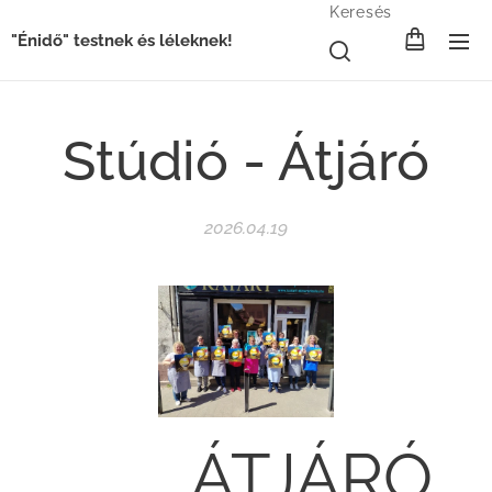
Keresés
"Énidő" testnek és léleknek!
Stúdió - Átjáró
2026.04.19
🌌🎨 ÁTJÁRÓ