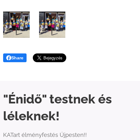
Share
"Énidő" testnek és
léleknek!
KATart élményfestés Újpesten!!