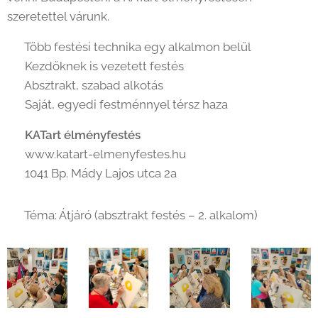
szeretettel várunk.
✔️ Több festési technika egy alkalmon belül
✔️ Kezdőknek is vezetett festés
✔️ Absztrakt, szabad alkotás
✔️ Saját, egyedi festménnyel térsz haza
🎨
KATart élményfestés
🌐 www.katart-elmenyfestes.hu
📍 1041 Bp. Mády Lajos utca 2a
🖼️ Téma: Átjáró (absztrakt festés – 2. alkalom)