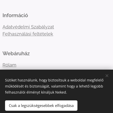
Információ
Adatvédelmi Szabályzat
Felhasználási feltételek
Webáruház
Rólam
Lépj velem kapcsolatba
Sütiket használunk, hogy biztosítsuk a weboldal megfelelő
működését és biztonságát, valamint hogy a lehető legjobb
felhasználói élményt kínáljuk Neked.
E-mail:
katart.elmenyfestes@gmail.com
Telefonszám:
+36302036365
Csak a legszükségesebbek elfogadása