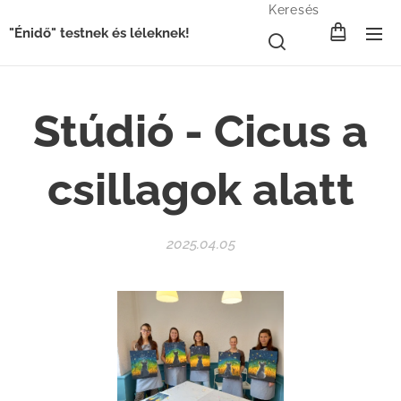
Keresés
"Énidő" testnek és léleknek!
Stúdió - Cicus a
csillagok alatt
2025.04.05