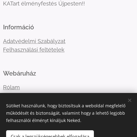
KATart élményfestés Újpesten!!
Információ
Adatvédelmi Szabályzat
Felhasználási feltételek
Webáruház
Rólam
Lépj velem kapcsolatba
Sütiket használunk, hogy biztosítsuk a weboldal megfelelő
működését és biztonságát, valamint hogy a lehető legjobb
felhasználói élményt kínáljuk Neked.
E-mail:
katart.elmenyfestes@gmail.com
Telefonszám:
+36302036365
Csak a legszükségesebbek elfogadása