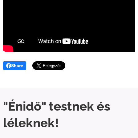
Share
"Énidő" testnek és
léleknek!