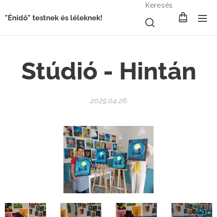
Keresés
"Énidő" testnek és léleknek!
Stúdió - Hintán
2025.04.26