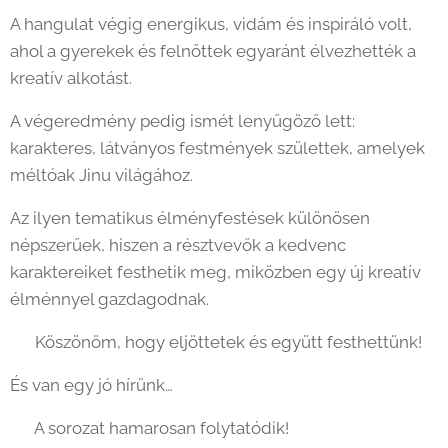
A hangulat végig energikus, vidám és inspiráló volt,
ahol a gyerekek és felnőttek egyaránt élvezhették a
kreatív alkotást.
A végeredmény pedig ismét lenyűgöző lett:
karakteres, látványos festmények születtek, amelyek
méltóak Jinu világához. 🎨
Az ilyen tematikus élményfestések különösen
népszerűek, hiszen a résztvevők a kedvenc
karaktereiket festhetik meg, miközben egy új kreatív
élménnyel gazdagodnak.
✨ Köszönöm, hogy eljöttetek és együtt festhettünk!
És van egy jó hírünk…
🔥 A sorozat hamarosan folytatódik!