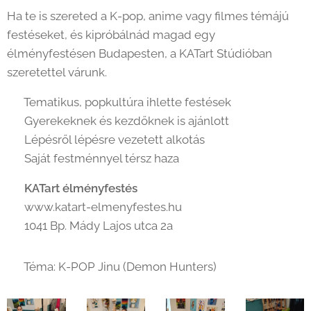
Ha te is szereted a K-pop, anime vagy filmes témájú
festéseket, és kipróbálnád magad egy
élményfestésen Budapesten, a KATart Stúdióban
szeretettel várunk.
✔️ Tematikus, popkultúra ihlette festések
✔️ Gyerekeknek és kezdőknek is ajánlott
✔️ Lépésről lépésre vezetett alkotás
✔️ Saját festménnyel térsz haza
🎨
KATart élményfestés
🌐 www.katart-elmenyfestes.hu
📍 1041 Bp. Mády Lajos utca 2a
🖼️ Téma: K-POP Jinu (Demon Hunters)