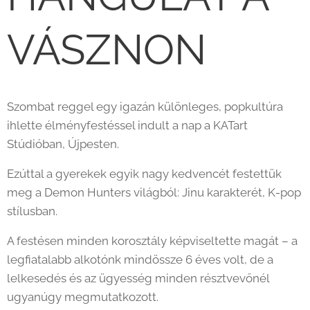
VÁSZNON 🔥
Szombat reggel egy igazán különleges, popkultúra
ihlette élményfestéssel indult a nap a KATart
Stúdióban, Újpesten.
Ezúttal a gyerekek egyik nagy kedvencét festettük
meg a Demon Hunters világból: Jinu karakterét, K-pop
stílusban. 🎤✨
A festésen minden korosztály képviseltette magát – a
legfiatalabb alkotónk mindössze 6 éves volt, de a
lelkesedés és az ügyesség minden résztvevőnél
ugyanúgy megmutatkozott.