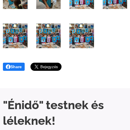
Share
"Énidő" testnek és
léleknek!