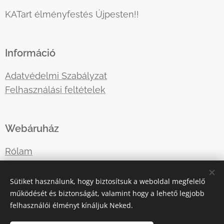
KATart élményfestés Újpesten!!
Információ
Adatvédelmi Szabályzat
Felhasználási feltételek
Webáruház
Rólam
Lépj velem kapcsolatba
Sütiket használunk, hogy biztosítsuk a weboldal megfelelő
működését és biztonságát, valamint hogy a lehető legjobb
felhasználói élményt kínáljuk Neked.
E-mail:
katart.elmenyfestes@gmail.com