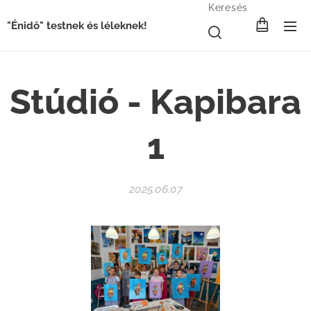
Keresés
"Énidő" testnek és léleknek!
Stúdió - Kapibara
1
2025.06.07