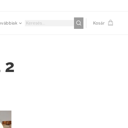
ovábbiak
Kosár
 2