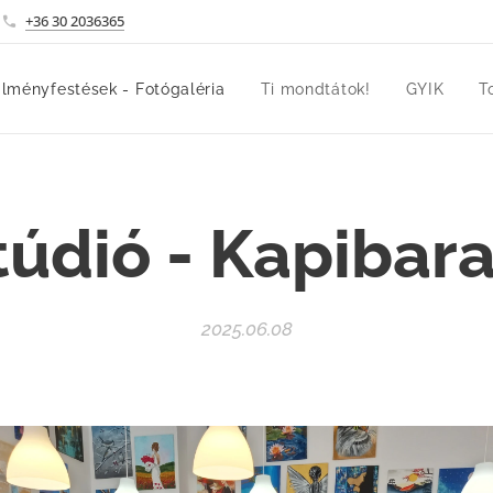
+36 30 2036365
lményfestések - Fotógaléria
Ti mondtátok!
GYIK
T
túdió - Kapibara
2025.06.08