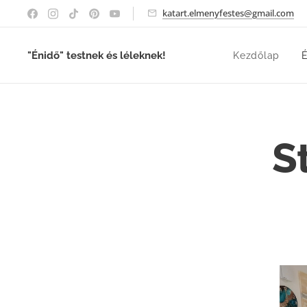
katart.elmenyfestes@gmail.com
"Énidő" testnek és léleknek!
Kezdőlap
É
S