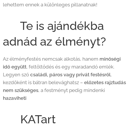
lehettem ennek a különleges pillanatnak!
🎨 Te is ajándékba
adnád az élményt?
Az élményfestés nemcsak alkotás, hanem
minőségi
idő együtt
, feltöltődés és egy maradandó emlék.
Legyen szó
családi, páros vagy privát festésről
,
kezdőként is bátran belevághatsz –
előzetes rajztudás
nem szükséges
, a festményt pedig mindenki
hazaviheti
🖌️✨
📍 KATart