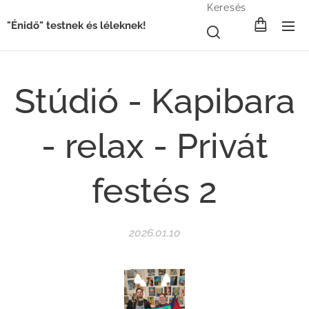
Keresés
"Énidő" testnek és léleknek!
Stúdió - Kapibara
- relax - Privát
festés 2
2026.01.10