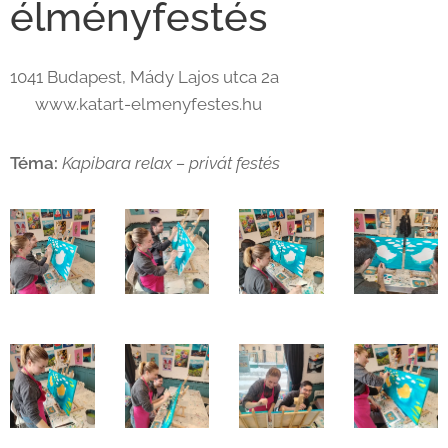
élményfestés
1041 Budapest, Mády Lajos utca 2a
🌐 www.katart-elmenyfestes.hu
Téma:
Kapibara relax – privát festés
🦫💫