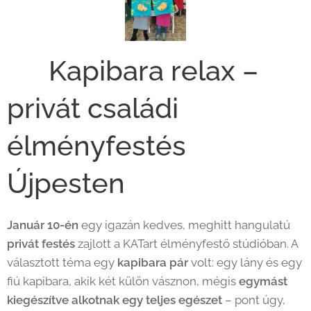
🦫 Kapibara relax –
privát családi
élményfestés
Újpesten
Január 10-én
egy igazán kedves, meghitt hangulatú
privát festés
zajlott a KATart élményfestő stúdióban. A
választott téma egy
kapibara pár
volt: egy lány és egy
fiú kapibara, akik két külön vásznon, mégis
egymást
kiegészítve alkotnak egy teljes egészet
– pont úgy,