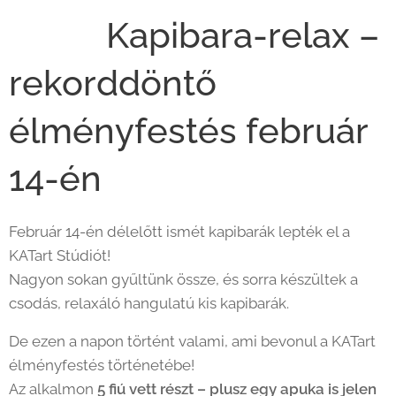
🐹✨ Kapibara-relax –
rekorddöntő
élményfestés február
14-én ✨🐹
Február 14-én délelőtt ismét kapibarák lepték el a
KATart Stúdiót! 🧡
Nagyon sokan gyűltünk össze, és sorra készültek a
csodás, relaxáló hangulatú kis kapibarák.
De ezen a napon történt valami, ami bevonul a KATart
élményfestés történetébe! 😄
Az alkalmon
5 fiú vett részt – plusz egy apuka is jelen