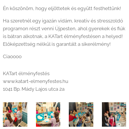
Én köszönöm, hogy eljöttetek és együtt festhettünk!
Ha szeretnél egy igazán vidám, kreatív és stresszoldó
programon részt venni Újpesten, ahol gyerekek és fiúk
is bátran alkotnak, a KATart élményfestésen a helyed!
Előképzettség nélkül is garantált a sikerélmény! 🎨
Ciaoooo 😄
KATart élményfestés
www.katart-elmenyfestes.hu
1041 Bp. Mády Lajos utca 2a