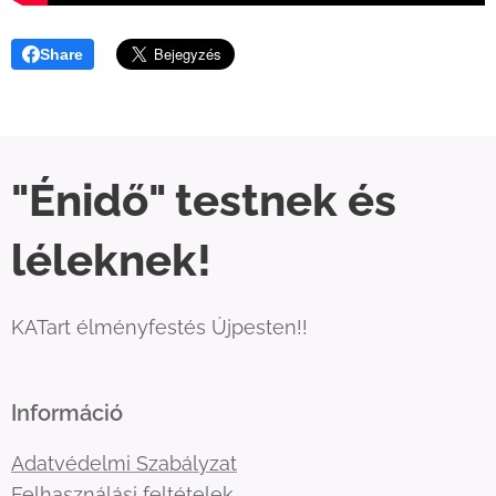
Share
"Énidő" testnek és
léleknek!
KATart élményfestés Újpesten!!
Információ
Adatvédelmi Szabályzat
Felhasználási feltételek