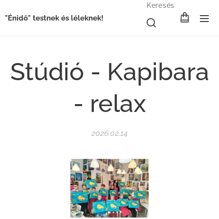
Keresés
"Énidő" testnek és léleknek!
Stúdió - Kapibara
- relax
2026.02.14