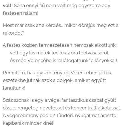
volt!
Soha ennyi fiú nem volt még egyszerre egy
festésen nálam! 🎉
Most már csak az a kérdés… mikor döntjük meg ezt a
rekordot? 😉
A festés közben természetesen nemcsak alkottunk:
📚 volt egy kis matek lecke az óra leolvasásáról,
✈️ és még Velencébe is "ellátogattunk" a lányokkal!
Remélem, ha egyszer tényleg Velencében jártok,
eszetekbe jutnak azok a dolgok, amiket együtt
tanultunk! 🇮🇹
Száz szónak is egy a vége: fantasztikus csapat gyűlt
össze, rengeteg nevetéssel és koncentrált alkotással.
A végeredmény pedig? Tündéri, nyugalmat árasztó
kapibarák mindenkinél! 🐹✨