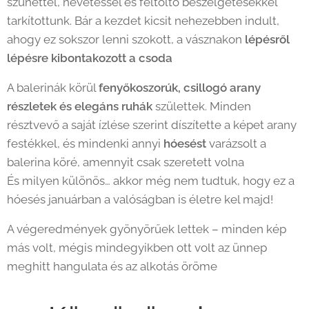
szünettel, nevetéssel és feltöltő beszélgetésekkel
tarkítottunk. Bár a kezdet kicsit nehezebben indult,
ahogy ez sokszor lenni szokott, a vásznakon
lépésről
lépésre kibontakozott a csoda
🎨
A balerinák körül
fenyőkoszorúk, csillogó arany
részletek és elegáns ruhák
születtek. Minden
résztvevő a saját ízlése szerint díszítette a képet arany
festékkel, és mindenki annyi
hóesést
varázsolt a
balerina köré, amennyit csak szeretett volna ❄️
És milyen különös… akkor még nem tudtuk, hogy ez a
hóesés januárban a valóságban is életre kel majd!
A végeredmények gyönyörűek lettek – minden kép
más volt, mégis mindegyikben ott volt az ünnep
meghitt hangulata és az alkotás öröme 🩰✨