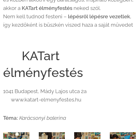
akkor a
KATart élményfestés
neked szól.
Nem kell tudnod festeni –
lépésről lépésre vezetlek
,
így kezdőként is büszkén viszed haza a saját művedet
💫
📍 KATart
élményfestés
1041 Budapest, Mády Lajos utca 2a
🌐 www.katart-elmenyfestes.hu
Téma:
Karácsonyi balerina
🩰🎄