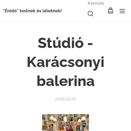
Keresés
"Énidő" testnek és léleknek!
Stúdió -
Karácsonyi
balerina
2025.12.20