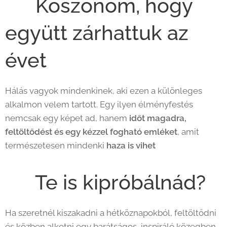
💛 Köszönöm, hogy
együtt zárhattuk az
évet
Hálás vagyok mindenkinek, aki ezen a különleges
alkalmon velem tartott. Egy ilyen élményfestés
nemcsak egy képet ad, hanem
időt magadra,
feltöltődést és egy kézzel fogható emléket
, amit
természetesen mindenki
haza is vihet
🖼️
🎨 Te is kipróbálnád?
Ha szeretnél kiszakadni a hétköznapokból, feltöltődni
és közben alkotni egy barátságos, inspiráló közegben,