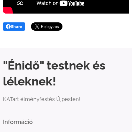
Share
"Énidő" testnek és
léleknek!
KATart élményfestés Újpesten!!
Információ