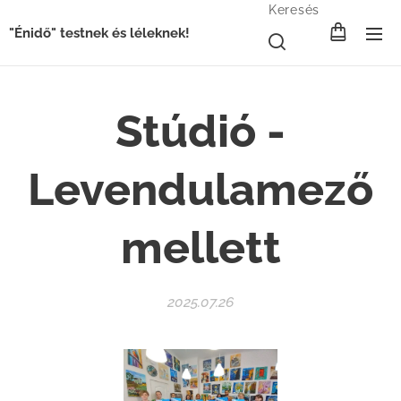
Keresés
"Énidő" testnek és léleknek!
Stúdió -
Levendulamező
mellett
2025.07.26