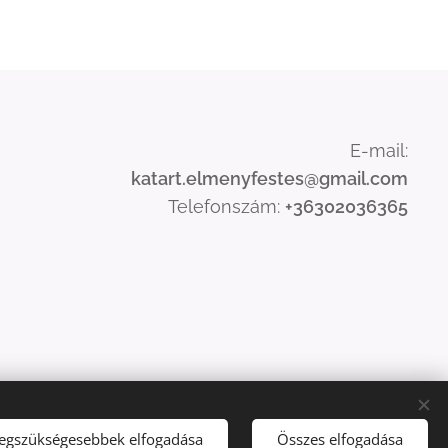
E-mail:
katart.elmenyfestes@gmail.com
Telefonszám:
+36302036365
legszükségesebbek elfogadása
Összes elfogadása