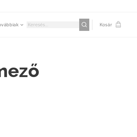
ovábbiak
Kosár
mező