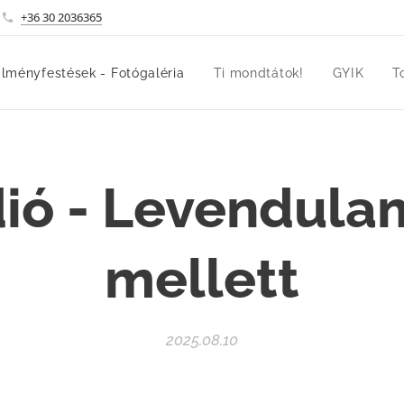
+36 30 2036365
lményfestések - Fotógaléria
Ti mondtátok!
GYIK
T
ió - Levendula
mellett
2025.08.10