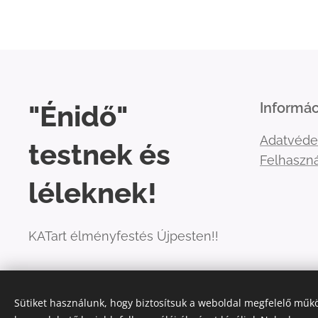
"Énidő"
Informác
Adatvéde
testnek és
Felhaszná
léleknek!
KATart élményfestés Újpesten!!
Sütiket használunk, hogy biztosítsuk a weboldal megfelelő műkö