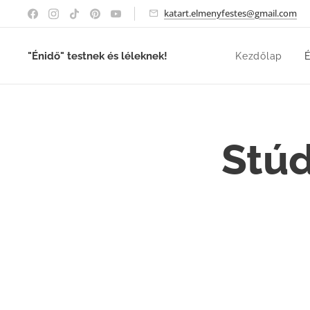
katart.elmenyfestes@gmail.com
"Énidő" testnek és léleknek!
Kezdőlap
É
Stúd