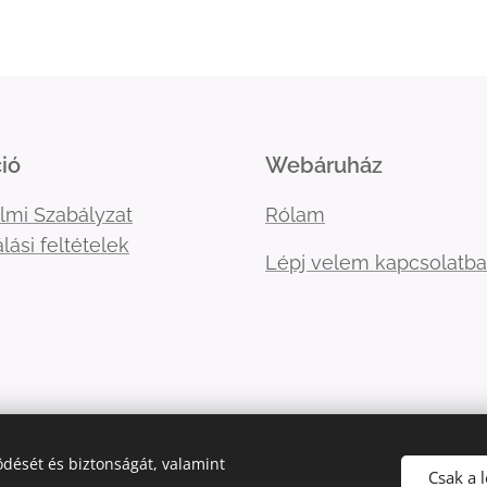
ió
Webáruház
lmi Szabályzat
Rólam
lási feltételek
Lépj velem kapcsolatba
dését és biztonságát, valamint
Csak a 