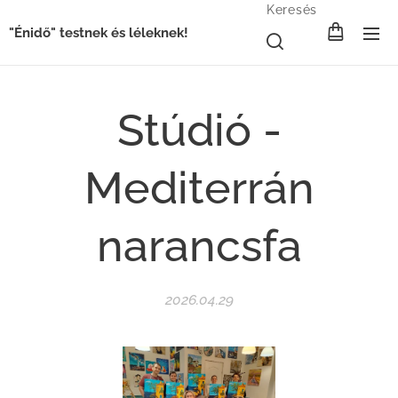
Keresés
"Énidő" testnek és léleknek!
Stúdió -
Mediterrán
narancsfa
2026.04.29