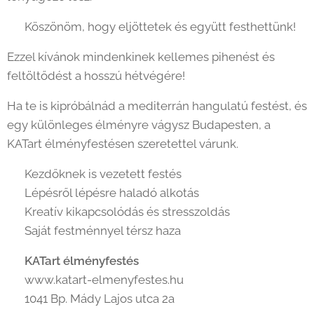
✨ Köszönöm, hogy eljöttetek és együtt festhettünk!
Ezzel kívánok mindenkinek kellemes pihenést és
feltöltődést a hosszú hétvégére!
Ha te is kipróbálnád a mediterrán hangulatú festést, és
egy különleges élményre vágysz Budapesten, a
KATart élményfestésen szeretettel várunk.
✔️ Kezdőknek is vezetett festés
✔️ Lépésről lépésre haladó alkotás
✔️ Kreatív kikapcsolódás és stresszoldás
✔️ Saját festménnyel térsz haza
🎨
KATart élményfestés
🌐 www.katart-elmenyfestes.hu
📍 1041 Bp. Mády Lajos utca 2a