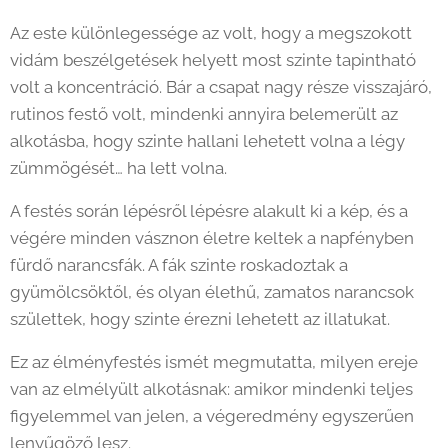
Az este különlegessége az volt, hogy a megszokott
vidám beszélgetések helyett most szinte tapintható
volt a koncentráció. Bár a csapat nagy része visszajáró,
rutinos festő volt, mindenki annyira belemerült az
alkotásba, hogy szinte hallani lehetett volna a légy
zümmögését… ha lett volna. 😄
A festés során lépésről lépésre alakult ki a kép, és a
végére minden vásznon életre keltek a napfényben
fürdő narancsfák. A fák szinte roskadoztak a
gyümölcsöktől, és olyan élethű, zamatos narancsok
születtek, hogy szinte érezni lehetett az illatukat. 🍊✨
Ez az élményfestés ismét megmutatta, milyen ereje
van az elmélyült alkotásnak: amikor mindenki teljes
figyelemmel van jelen, a végeredmény egyszerűen
lenyűgöző lesz.