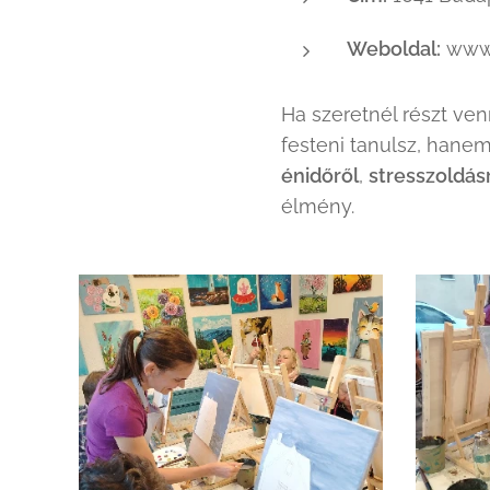
Weboldal:
www.
Ha szeretnél részt ve
festeni tanulsz, hanem
énidőről
,
stresszoldás
élmény.