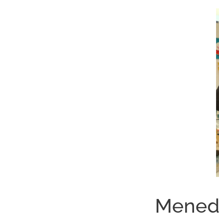
🌊 Menedé