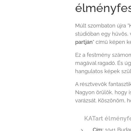
élményfes
Múlt szombaton újra "
stúdióban egy hűvös, v
partján
" című képen ke
Ez a festmény számomr
magával ragadó. És ú
hangulatos képek szül
A résztvevők fantaszt
Nagyon örülök, hogy i
varázsát. Köszönöm, h
📍 KATart élményfe
Cím:
1041 Budap