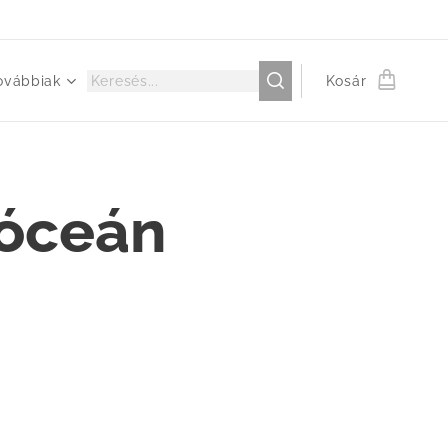
ovábbiak
Kosár
 óceán