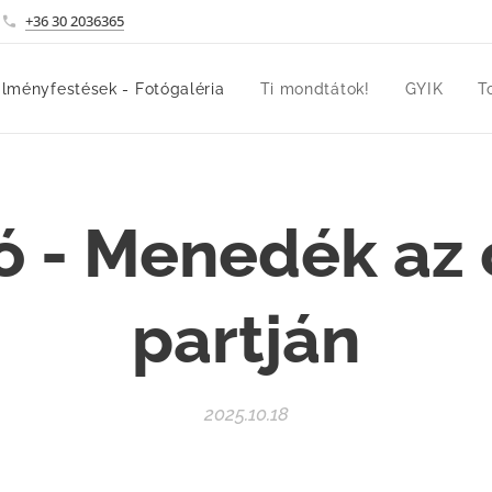
+36 30 2036365
lményfestések - Fotógaléria
Ti mondtátok!
GYIK
T
ó - Menedék az
partján
2025.10.18