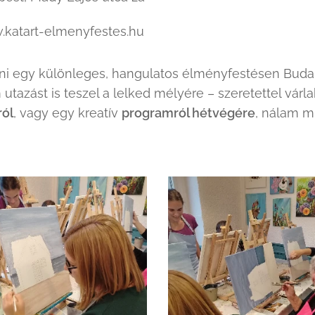
katart-elmenyfestes.hu
nni egy különleges, hangulatos élményfestésen Bud
 utazást is teszel a lelked mélyére – szeretettel várl
ról
, vagy egy kreatív
programról hétvégére
, nálam m