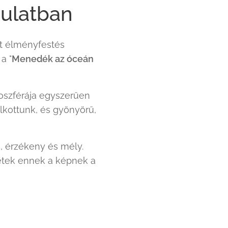
ulatban
rt élményfestés
a "
Menedék az óceán
oszférája egyszerűen
lkottunk, és gyönyörű,
, érzékeny és mély.
étek ennek a képnek a