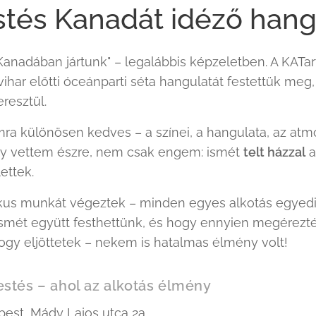
tés Kanadát idéző hang
Kanadában jártunk" – legalábbis képzeletben. A KATa
ihar előtti óceánparti séta hangulatát festettük meg, 
resztül. 🌫️🌊
a különösen kedves – a színei, a hangulata, az atm
gy vettem észre, nem csak engem: ismét
telt házzal
a
ettek. 💙
ikus munkát végeztek – minden egyes alkotás egyedi
smét együtt festhettünk, és hogy ennyien megérezt
ogy eljöttetek – nekem is hatalmas élmény volt! 🧡
stés – ahol az alkotás élmény
est, Mády Lajos utca 2a