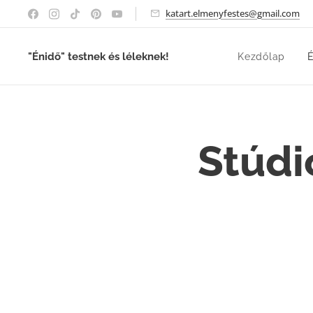
katart.elmenyfestes@gmail.com
"Énidő" testnek és léleknek!
Kezdőlap
É
Stúdi