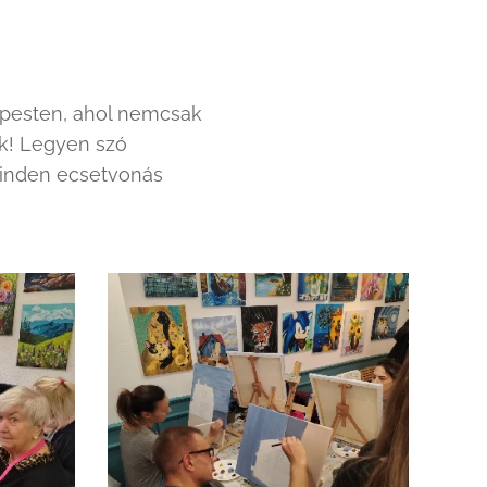
apesten, ahol nemcsak
ak! Legyen szó
inden ecsetvonás