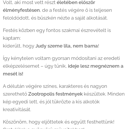
Volt, aki most vett részt
életében először
élményfestésen
, de a festés végére ő is teljesen
feloldódott, és büszkén nézte a saját alkotását.
Festés közben egy fontos szakmai észrevételt is
kaptam:
kiderült, hogy
Judy szeme lila, nem barna
! 😄
Így kénytelen voltam gyorsan módosítani az eredeti
elképzelésemet – úgy tűnik,
ideje lesz megnéznem a
mesét is!
🎬
A délután végére színes, karakteres és nagyon
szerethető
Zootropolis festmények
készültek. Minden
kép egyedi lett, és jól tükrözte a kis alkotók
kreativitását.
Köszönöm, hogy eljöttetek és együtt festhettünk!