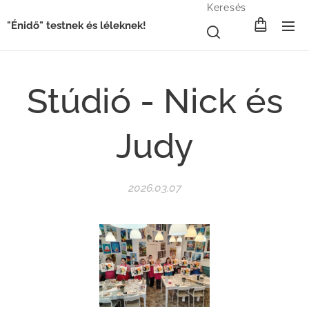
Keresés
"Énidő" testnek és léleknek!
Stúdió - Nick és
Judy
2026.03.07