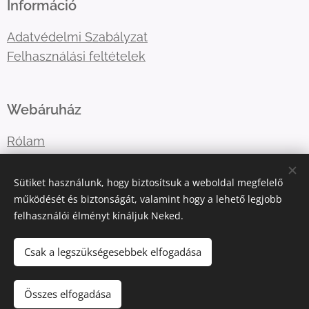
Információ
Adatvédelmi Szabályzat
Felhasználási feltételek
Webáruház
Rólam
Lépj velem kapcsolatba
Sütiket használunk, hogy biztosítsuk a weboldal megfelelő
működését és biztonságát, valamint hogy a lehető legjobb
felhasználói élményt kínáljuk Neked.
E-mail:
katart.elmenyfestes@gmail.com
Telefonszám:
+36302036365
Csak a legszükségesebbek elfogadása
Összes elfogadása
Az oldalt a
Webnode
működteti
Sütik