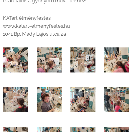
Gratulálok a gyönyörű műveitekhez! 🎨👏
KATart élményfestés
www.katart-elmenyfestes.hu
1041 Bp. Mády Lajos utca 2a