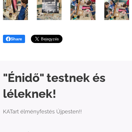
Share
"Énidő" testnek és
léleknek!
KATart élményfestés Újpesten!!