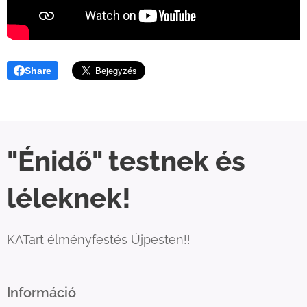
Share
"Énidő" testnek és
léleknek!
KATart élményfestés Újpesten!!
Információ