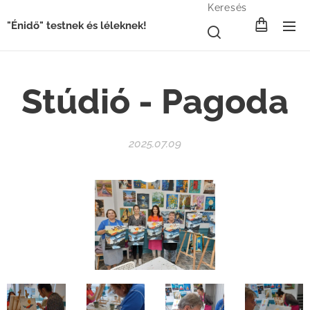
Keresés
"Énidő" testnek és léleknek!
Stúdió - Pagoda
2025.07.09