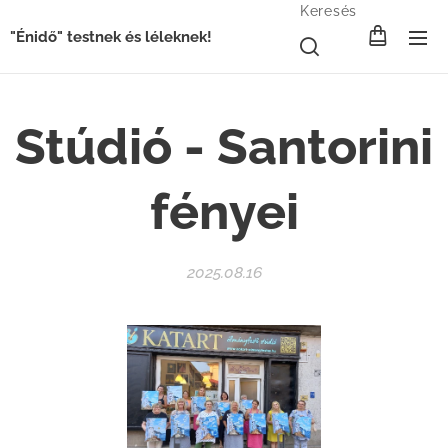
Keresés
"Énidő" testnek és léleknek!
Stúdió - Santorini
fényei
2025.08.16