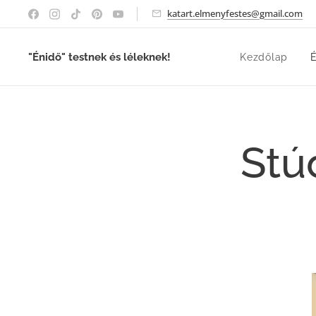
katart.elmenyfestes@gmail.com
"Énidő" testnek és léleknek!
Kezdőlap
É
Stú