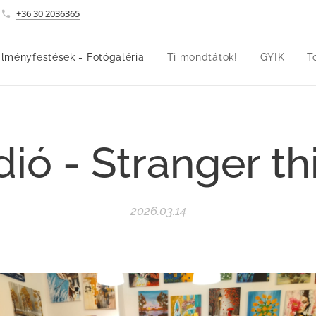
+36 30 2036365
lményfestések - Fotógaléria
Ti mondtátok!
GYIK
T
dió - Stranger th
2026.03.14