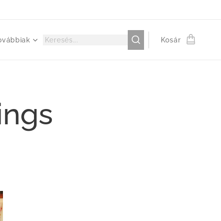
ovábbiak
Kosár
ings