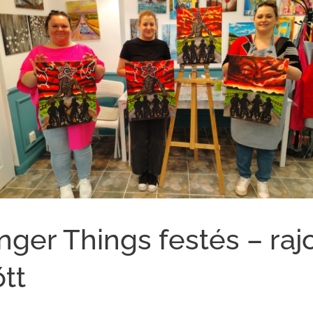
nger Things festés – raj
őtt 🎨🎬