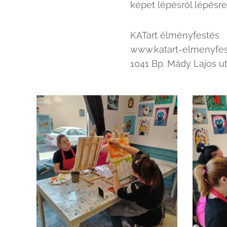
képet lépésről lépésr
KATart élményfestés
www.katart-elmenyfes
1041 Bp. Mády Lajos u