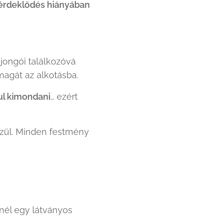
érdeklődés hiányában
ajongói találkozóvá
magát az alkotásba.
ul kimondani
… ezért
közül. Minden festmény
nél egy látványos