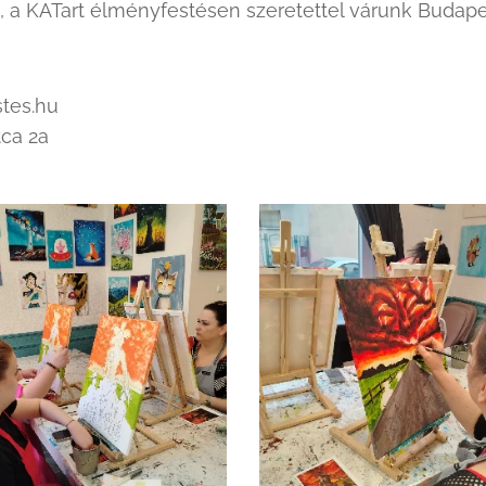
e, a KATart élményfestésen szeretettel várunk Budape
tes.hu
tca 2a