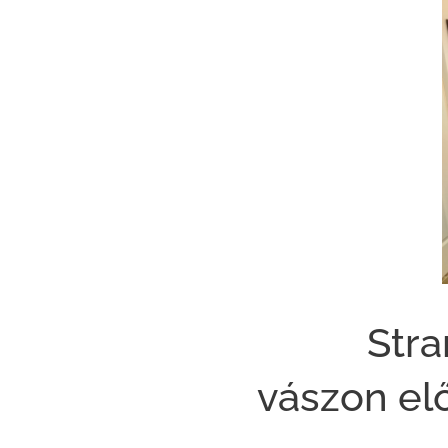
🎬🎨 Stra
vászon el