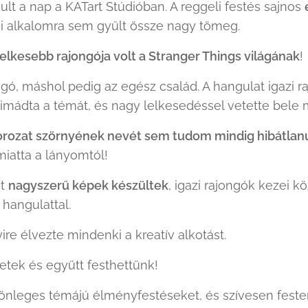
lt a nap a KATart Stúdióban. A reggeli festés sajnos
áni alkalomra sem gyűlt össze nagy tömeg.
lelkesebb rajongója volt a Stranger Things világának
!
ongó, máshol pedig az egész család. A hangulat igazi r
 imádta a témát, és nagy lelkesedéssel vetette bele 
orozat szörnyének nevét sem tudom mindig hibátlan
miatta a lányomtól! 😄
nt
nagyszerű képek készültek
, igazi rajongók kezei 
 hangulattal.
ire élvezte mindenki a kreatív alkotást.
etek és együtt festhettünk! 🎨
ülönleges témájú élményfestéseket, és szívesen feste