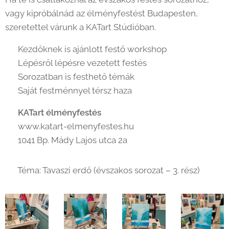
vagy kipróbálnád az élményfestést Budapesten,
szeretettel várunk a KATart Stúdióban.
✔️ Kezdőknek is ajánlott festő workshop
✔️ Lépésről lépésre vezetett festés
✔️ Sorozatban is festhető témák
✔️ Saját festménnyel térsz haza
🎨
KATart élményfestés
🌐 www.katart-elmenyfestes.hu
📍 1041 Bp. Mády Lajos utca 2a
🖼️ Téma: Tavaszi erdő (évszakos sorozat – 3. rész)