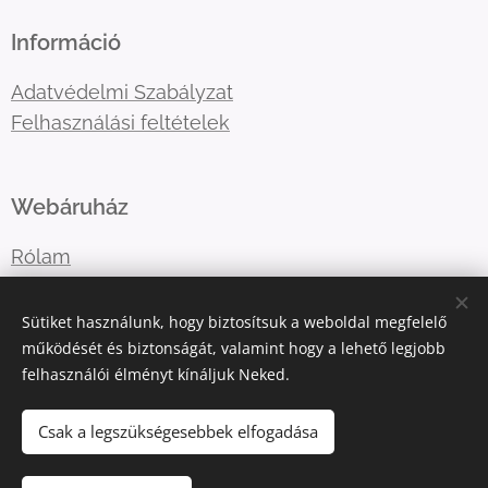
Információ
Adatvédelmi Szabályzat
Felhasználási feltételek
Webáruház
Rólam
Lépj velem kapcsolatba
Sütiket használunk, hogy biztosítsuk a weboldal megfelelő
működését és biztonságát, valamint hogy a lehető legjobb
felhasználói élményt kínáljuk Neked.
E-mail:
katart.elmenyfestes@gmail.com
Telefonszám:
+36302036365
Csak a legszükségesebbek elfogadása