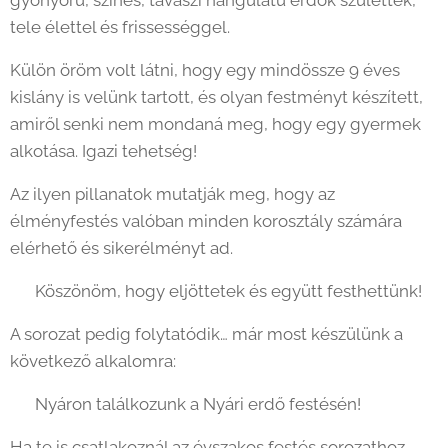
gyönyörű, színes, tavaszi hangulatú erdők születtek,
tele élettel és frissességgel. 🌿
Külön öröm volt látni, hogy egy mindössze 9 éves
kislány is velünk tartott, és olyan festményt készített,
amiről senki nem mondaná meg, hogy egy gyermek
alkotása. Igazi tehetség!
Az ilyen pillanatok mutatják meg, hogy az
élményfestés valóban minden korosztály számára
elérhető és sikerélményt ad.
✨ Köszönöm, hogy eljöttetek és együtt festhettünk!
A sorozat pedig folytatódik… már most készülünk a
következő alkalomra:
☀️ Nyáron találkozunk a Nyári erdő festésén!
Ha te is csatlakoznál az évszakos festés sorozathoz,