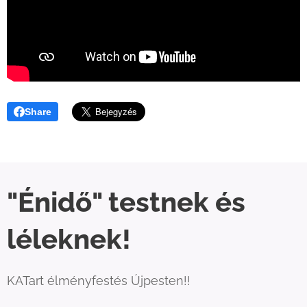
Share
"Énidő" testnek és
léleknek!
KATart élményfestés Újpesten!!