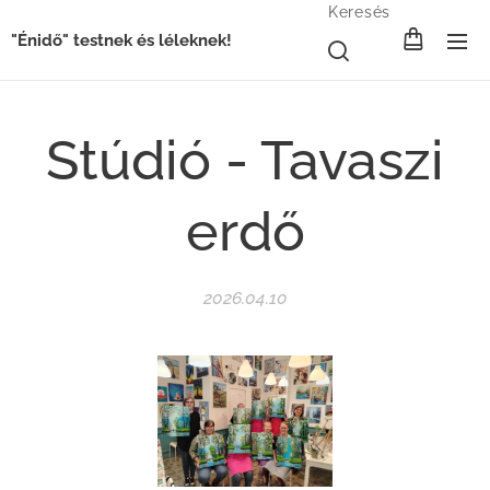
Keresés
"Énidő" testnek és léleknek!
Stúdió - Tavaszi
erdő
2026.04.10