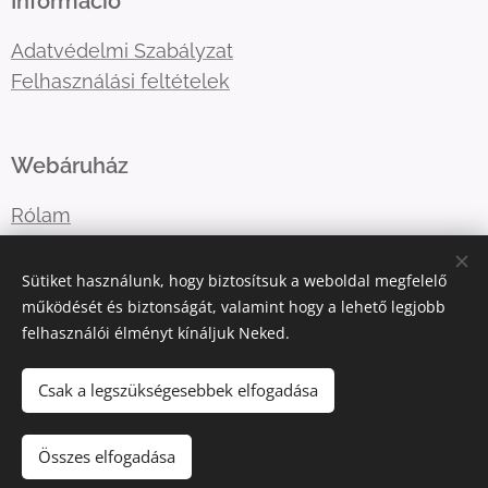
Információ
Adatvédelmi Szabályzat
Felhasználási feltételek
Webáruház
Rólam
Lépj velem kapcsolatba
Sütiket használunk, hogy biztosítsuk a weboldal megfelelő
működését és biztonságát, valamint hogy a lehető legjobb
felhasználói élményt kínáljuk Neked.
E-mail:
katart.elmenyfestes@gmail.com
Telefonszám:
+36302036365
Csak a legszükségesebbek elfogadása
Összes elfogadása
Az oldalt a
Webnode
működteti
Sütik