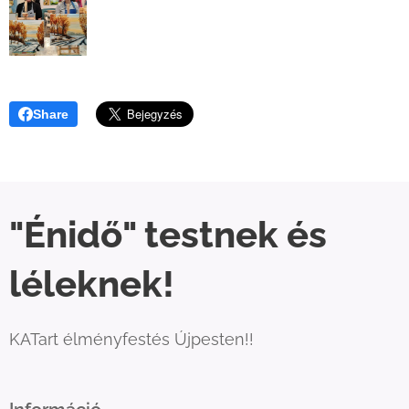
Share
"Énidő" testnek és
léleknek!
KATart élményfestés Újpesten!!