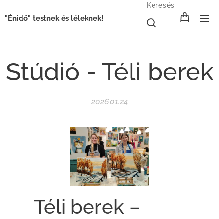
Keresés
"Énidő" testnek és léleknek!
Stúdió - Téli berek
2026.01.24
❄️ Téli berek –