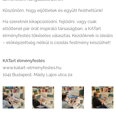
Köszönöm, hogy eljöttetek és együtt festhettünk! 💕
Ha szeretnél kikapcsolódni, fejlődni, vagy csak
eltöltenél pár órát inspiráló társaságban, a KATart
élményfestés tökéletes választás. Kezdőknek is ideális
– előképzettség nélkül is csodás festmény készülhet!
🎨✨
KATart élményfestés
www.katart-elmenyfestes.hu
1041 Budapest, Mády Lajos utca 2a