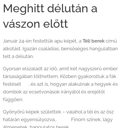
Meghitt délután a
vászon előtt
Január 24-én festettük apu képét, a
Téli berek
című
alkotást. Igazán családias, bensőséges hangulatban
telt a délután. 💙
Gyorsan elszaladt az idő, amit két nagyszerű ember
társaságában tölthettem. Közben gyakoroltuk a fák
festését 🌲, és azt is, hogyan alakulnak a hegyek és
dombok az ecsetvonások irányától és erejétől
függően.
Gyönyörű képek születtek – valahol a tél és az ősz
határán egyensúlyozva… ❄️🍂 Finom színek, lágy
átmenetek, hangulatos berek.