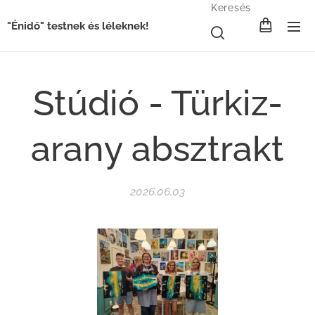
Keresés
"Énidő" testnek és léleknek!
Stúdió - Türkiz-
arany absztrakt
2026.06.03