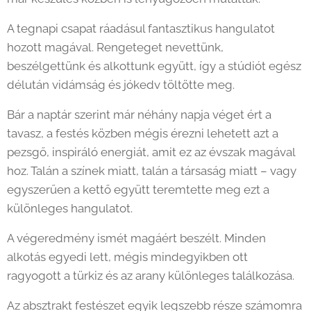
A tegnapi csapat ráadásul fantasztikus hangulatot
hozott magával. Rengeteget nevettünk,
beszélgettünk és alkottunk együtt, így a stúdiót egész
délután vidámság és jókedv töltötte meg. 😄🎨
Bár a naptár szerint már néhány napja véget ért a
tavasz, a festés közben mégis érezni lehetett azt a
pezsgő, inspiráló energiát, amit ez az évszak magával
hoz. Talán a színek miatt, talán a társaság miatt – vagy
egyszerűen a kettő együtt teremtette meg ezt a
különleges hangulatot. 🌿✨
A végeredmény ismét magáért beszélt. Minden
alkotás egyedi lett, mégis mindegyikben ott
ragyogott a türkiz és az arany különleges találkozása.
Az absztrakt festészet egyik legszebb része számomra