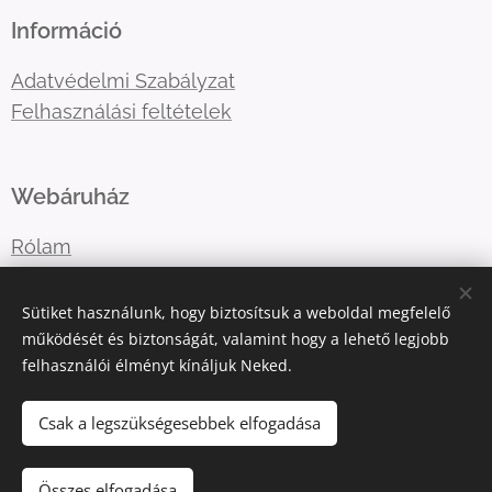
Információ
Adatvédelmi Szabályzat
Felhasználási feltételek
Webáruház
Rólam
Lépj velem kapcsolatba
Sütiket használunk, hogy biztosítsuk a weboldal megfelelő
működését és biztonságát, valamint hogy a lehető legjobb
felhasználói élményt kínáljuk Neked.
E-mail:
katart.elmenyfestes@gmail.com
Telefonszám:
+36302036365
Csak a legszükségesebbek elfogadása
Összes elfogadása