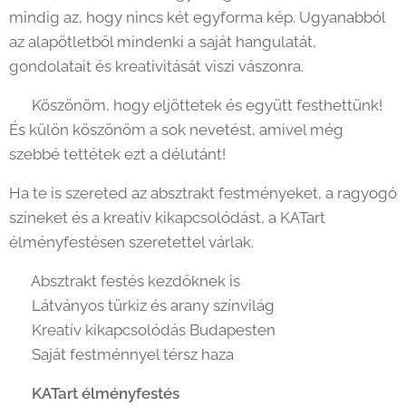
mindig az, hogy nincs két egyforma kép. Ugyanabból
az alapötletből mindenki a saját hangulatát,
gondolatait és kreativitását viszi vászonra.
✨ Köszönöm, hogy eljöttetek és együtt festhettünk!
És külön köszönöm a sok nevetést, amivel még
szebbé tettétek ezt a délutánt! 💛
Ha te is szereted az absztrakt festményeket, a ragyogó
színeket és a kreatív kikapcsolódást, a KATart
élményfestésen szeretettel várlak.
✔️ Absztrakt festés kezdőknek is
✔️ Látványos türkiz és arany színvilág
✔️ Kreatív kikapcsolódás Budapesten
✔️ Saját festménnyel térsz haza
🎨
KATart élményfestés