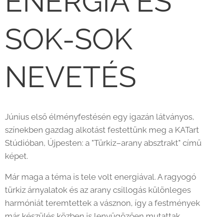
ENERGIA ÉS
SOK-SOK
NEVETÉS 🎨
Június első élményfestésén egy igazán látványos,
színekben gazdag alkotást festettünk meg a KATart
Stúdióban, Újpesten: a "Türkiz–arany absztrakt" című
képet. 💙✨
Már maga a téma is tele volt energiával. A ragyogó
türkiz árnyalatok és az arany csillogás különleges
harmóniát teremtettek a vásznon, így a festmények
már készülés közben is lenyűgözően mutattak.