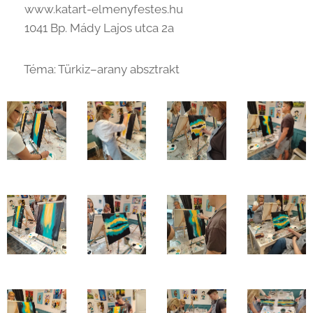
🌐 www.katart-elmenyfestes.hu
📍 1041 Bp. Mády Lajos utca 2a
🖼️ Téma: Türkiz–arany absztrakt