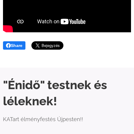
Share
"Énidő" testnek és
léleknek!
KATart élményfestés Újpesten!!