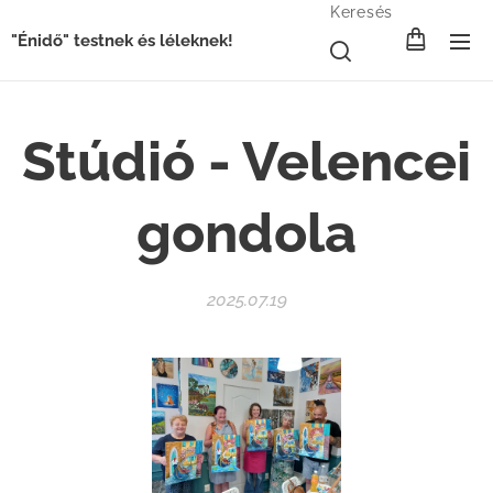
Keresés
"Énidő" testnek és léleknek!
Stúdió - Velencei
gondola
2025.07.19