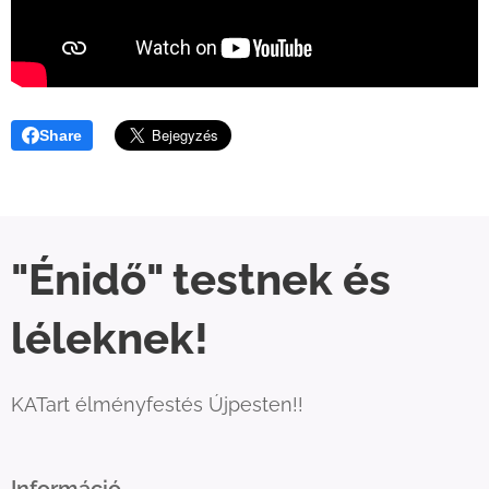
Share
"Énidő" testnek és
léleknek!
KATart élményfestés Újpesten!!