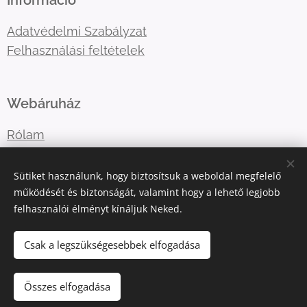
Információ
Adatvédelmi Szabályzat
Felhasználási feltételek
Webáruház
Rólam
Lépj velem kapcsolatba
Sütiket használunk, hogy biztosítsuk a weboldal megfelelő
működését és biztonságát, valamint hogy a lehető legjobb
felhasználói élményt kínáljuk Neked.
E-mail:
katart.elmenyfestes@gmail.com
Telefonszám:
+36302036365
Csak a legszükségesebbek elfogadása
Összes elfogadása
Az oldalt a
Webnode
működteti
Sütik