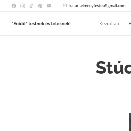
katart.elmenyfestes@gmail.com
"Énidő" testnek és léleknek!
Kezdőlap
É
Stúd