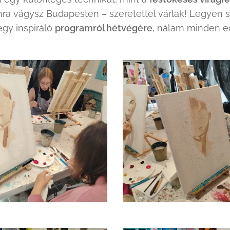
tánra vágysz Budapesten – szeretettel várlak! Legyen 
egy inspiráló
programról hétvégére
, nálam minden e