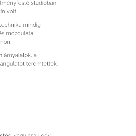
élményfestő stúdióban,
ín volt! 💗
a technika mindig
kés mozdulatai
znon. 🎨
n árnyalatok, a
angulatot teremtettek.
estés
, vagy csak egy