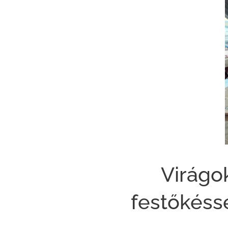
🌸 Virágok
festőkéss