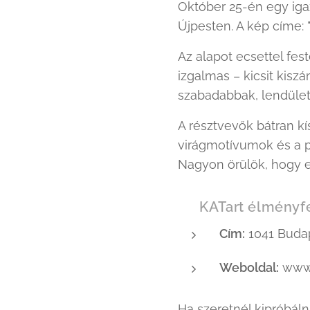
Október 25-én egy iga
Újpesten. A kép címe: 
Az alapot ecsettel fes
izgalmas – kicsit kisz
szabadabbak, lendület
A résztvevők bátran kí
virágmotívumok és a p
Nagyon örülök, hogy e
📍 KATart élményfe
Cím:
1041 Budap
Weboldal:
www.
Ha szeretnél kipróbáln