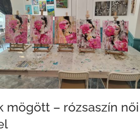
 mögött – rózsaszín női
el