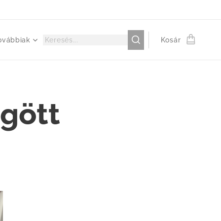
ovábbiak
Kosár
ögött