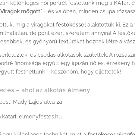
zán különleges női portrét festettünk meg a KATart 
"
Virágok mögött
" – és valóban, minden csupa rózsasz
tettük, míg a virágokat
festőkéssel
alakítottuk ki. Ez 
ámíthatatlan, de pont ezért szeretem annyira! A festő
esebbek, és gyönyörű textúrákat hoznak létre a vás
sérleteztek, és csodás alkotások születtek. A rózsaszí
ortré finomsága együtt egy igazán nőies, érzékeny h
gyütt festhettünk – köszönöm, hogy eljöttetek! 🧡
stés – ahol az alkotás élmény
est, Mády Lajos utca 2a
katart-elmenyfestes.hu
i egy különleges technikát, mint a
festőkéses virágf