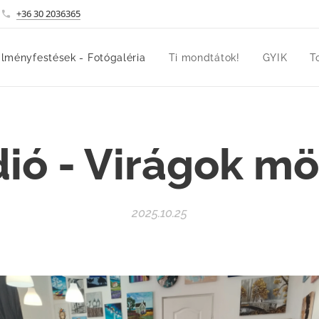
+36 30 2036365
lményfestések - Fotógaléria
Ti mondtátok!
GYIK
T
ió - Virágok m
2025.10.25