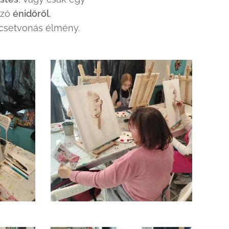
szó
énidőről
,
csetvonás élmény.