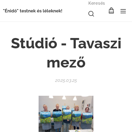
Keresés
"Énidő" testnek és léleknek!
Stúdió - Tavaszi
mező
2025.03.25