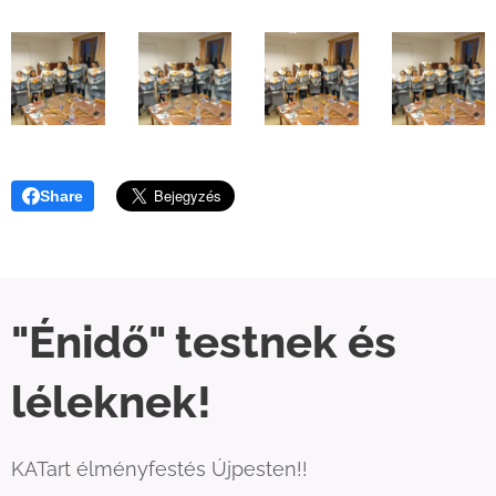
Share
"Énidő" testnek és
léleknek!
KATart élményfestés Újpesten!!