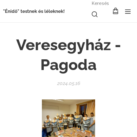
Keresés
"Énidő" testnek és léleknek!
Veresegyház -
Pagoda
2024.05.16