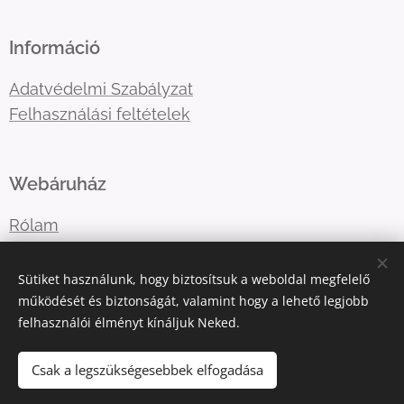
Információ
Adatvédelmi Szabályzat
Felhasználási feltételek
Webáruház
Rólam
Lépj velem kapcsolatba
Sütiket használunk, hogy biztosítsuk a weboldal megfelelő
működését és biztonságát, valamint hogy a lehető legjobb
felhasználói élményt kínáljuk Neked.
E-mail:
katart.elmenyfestes@gmail.com
Telefonszám:
+36302036365
Csak a legszükségesebbek elfogadása