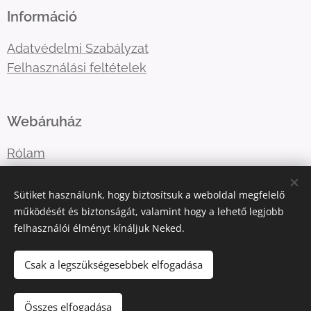
Információ
Adatvédelmi Szabályzat
Felhasználási feltételek
Webáruház
Rólam
Lépj velem kapcsolatba
Sütiket használunk, hogy biztosítsuk a weboldal megfelelő
működését és biztonságát, valamint hogy a lehető legjobb
felhasználói élményt kínáljuk Neked.
E-mail:
katart.elmenyfestes@gmail.com
Telefonszám:
+36302036365
Csak a legszükségesebbek elfogadása
Összes elfogadása