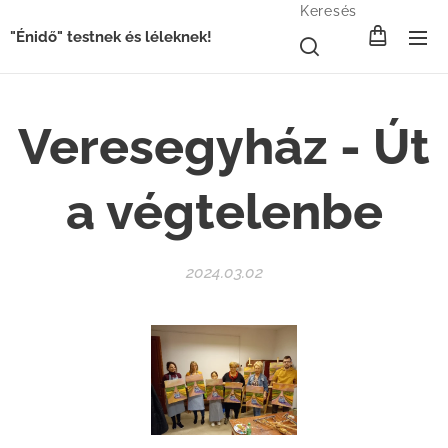
Keresés
"Énidő" testnek és léleknek!
Veresegyház - Út
a végtelenbe
2024.03.02