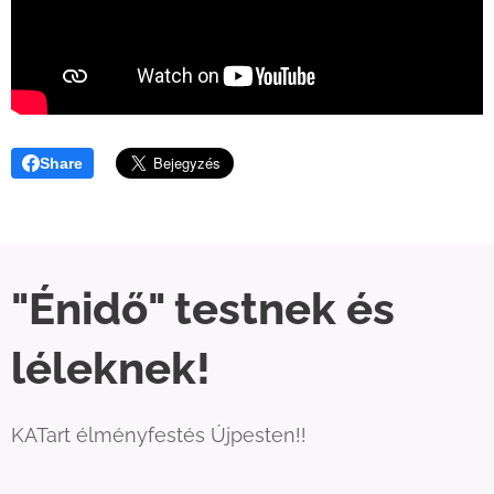
Share
"Énidő" testnek és
léleknek!
KATart élményfestés Újpesten!!