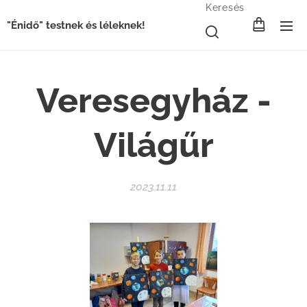
Keresés
"Énidő" testnek és léleknek!
Veresegyház -
Világűr
2023.11.11