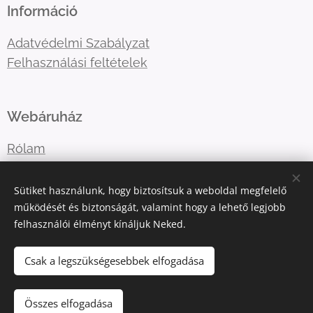
Információ
Adatvédelmi Szabályzat
Felhasználási feltételek
Webáruház
Rólam
Lépj velem kapcsolatba
Sütiket használunk, hogy biztosítsuk a weboldal megfelelő
működését és biztonságát, valamint hogy a lehető legjobb
felhasználói élményt kínáljuk Neked.
E-mail:
katart.elmenyfestes@gmail.com
Telefonszám:
+36302036365
Csak a legszükségesebbek elfogadása
Összes elfogadása