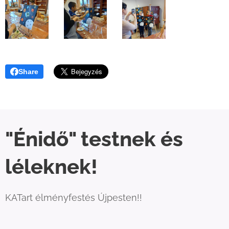
Share
"Énidő" testnek és
léleknek!
KATart élményfestés Újpesten!!