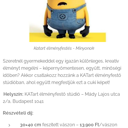
Katart élményfestés - Minyonok
Szeretnél gyermekeddel egy igazán különleges, kreatív
élményt megélni – képernyőmentesen, együtt, minőségi
időben? Akkor csatlakozz hozzánk
a KATart élményfestő
stúdióban, ahol együtt megfestjük ezt a cuki képet!
Helyszín:
KATart élményfestő stúdió – Mády Lajos utca
2/a, Budapest 1041
Részvételi díj:
30×40
cm
feszített vászon –
13.900 Ft
/vászon