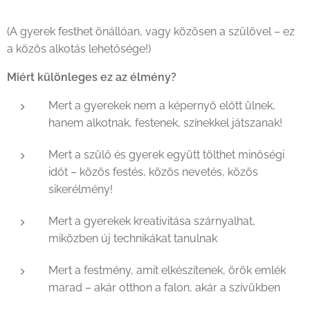
(A gyerek festhet önállóan, vagy közösen a szülővel – ez
a közös alkotás lehetősége!)
Miért különleges ez az élmény?
Mert a gyerekek nem a képernyő előtt ülnek,
hanem alkotnak, festenek, színekkel játszanak!
Mert a szülő és gyerek együtt tölthet minőségi
időt – közös festés, közös nevetés, közös
sikerélmény!
Mert a gyerekek kreativitása szárnyalhat,
miközben új technikákat tanulnak
Mert a festmény, amit elkészítenek, örök emlék
marad – akár otthon a falon, akár a szívükben