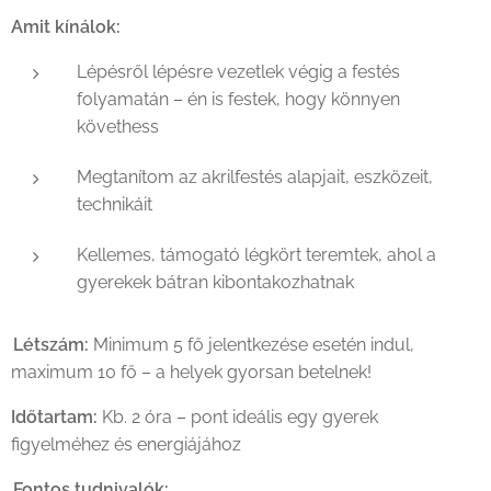
Amit kínálok:
Lépésről lépésre vezetlek végig a festés
folyamatán – én is festek, hogy könnyen
követhess
Megtanítom az akrilfestés alapjait, eszközeit,
technikáit
Kellemes, támogató légkört teremtek, ahol a
gyerekek bátran kibontakozhatnak
Létszám:
Minimum 5 fő jelentkezése esetén indul,
maximum 10 fő – a helyek gyorsan betelnek!
Időtartam:
Kb. 2 óra – pont ideális egy gyerek
figyelméhez és energiájához
Fontos tudnivalók: