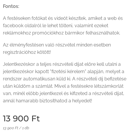
Fontos:
A festéseken fotókat és videót készítek, amiket a web és
facebook oldalról le lehet tölteni, valamint ezeket
reklámokhoz promóciókhoz bármikor felhasználhatok.
Az élményfestésen való részvétel minden esetben
regisztrációhoz kötött!
Jelentkezéskor a teljes részvételi díjat előre kell utalni a
jelentkezéskor kapott "fizetési kérelem" alapján, melyet a
rendszer automatikusan küld ki. A részvételi díj befizetése
után küldöm a számlát. Mivel a festésekre létszámkorlát
van, minél előbb jelentkezel és kifizeted a részvételi díjat,
annál hamarabb biztosíthatod a helyedet!
13 900
Ft
13 900 Ft / 1 db