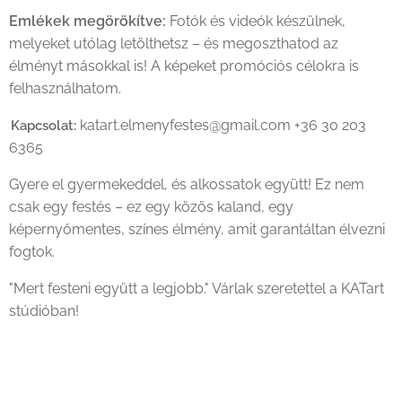
Emlékek megörökítve:
Fotók és videók készülnek,
melyeket utólag letölthetsz – és megoszthatod az
élményt másokkal is! A képeket promóciós célokra is
felhasználhatom.
katart.elmenyfestes@gmail.com +36 30 203
Kapcsolat:
6365
Gyere el gyermekeddel, és alkossatok együtt! Ez nem
csak egy festés – ez egy közös kaland, egy
képernyőmentes, színes élmény, amit garantáltan élvezni
fogtok.
"Mert festeni együtt a legjobb." Várlak szeretettel a KATart
stúdióban!