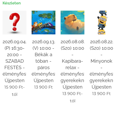
Készleten
2026.09.04.
2026.09.13.
2026.08.08.
2026.08.22.
(P) 16:30-
(V) 10:00 -
(Szo) 10:00
(Szo) 10:00
20:00 -
Békák a
-
-
SZABAD
tóban -
Kapibara-
Minyonok
FESTÉS -
páros
relax -
-
élményfestés
élményfestés
élményfestés
élményfest
Újpesten
Újpesten
gyerekeknek
gyerekekne
Újpesten
Újpesten
15 900
Ft
-
13 900
Ft
13 900
Ft
-
13 900
Ft
tól
tól